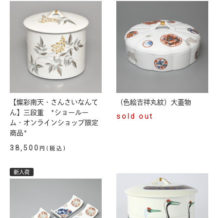
【燦彩南天・さんさいなんて
（色絵吉祥丸紋）大蓋物
ん】三段重 *ショールー
sold out
ム・オンラインショップ限定
商品*
38,500
円(税込)
新入荷