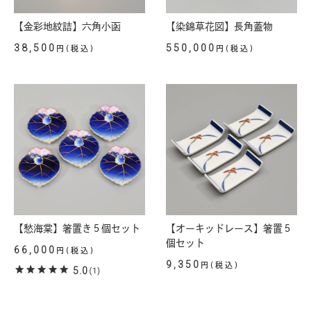
【金彩地紋詰】六角小函
【染錦草花図】長角蓋物
38,500
550,000
円(税込)
円(税込)
【愁海棠】箸置き５個セット
【オーキッドレース】箸置５
個セット
66,000
円(税込)
9,350
円(税込)
5.0
(1)