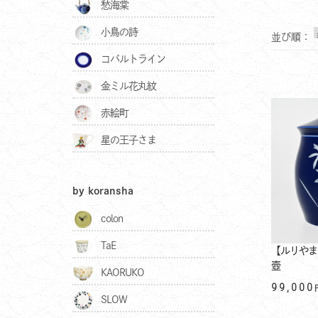
愁海棠
小鳥の詩
並び順：
コバルトライン
金ミル花丸紋
赤絵町
星の王子さま
by koransha
colon
TaE
【ルリやま
壺
KAORUKO
99,000
SLOW