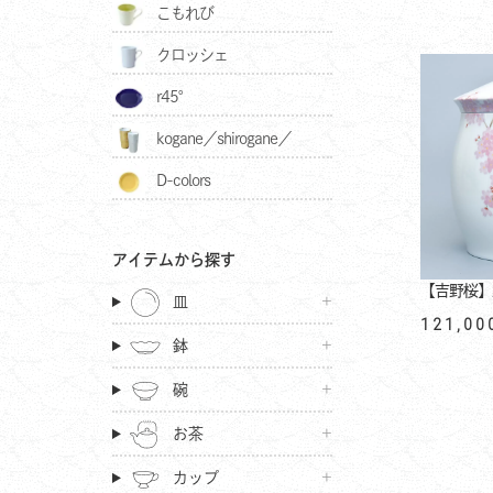
こもれび
クロッシェ
r45°
kogane／shirogane／
D-colors
akagane
アイテムから探す
【吉野桜】
皿
121,00
鉢
碗
お茶
カップ