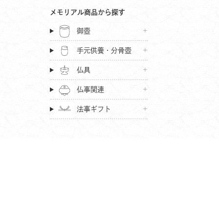
メモリアル商品から探す
御壺
手元供養・分骨壺
仏具
仏事関連
法事ギフト