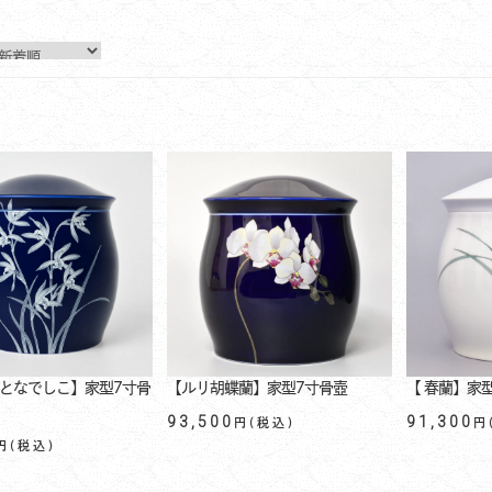
となでしこ】家型7寸骨
【ルリ胡蝶蘭】家型7寸骨壺
【 春蘭】家
93,500
91,300
円(税込)
円
円(税込)