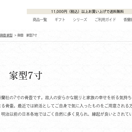
11,000円（税込）以上お買い上げで送料無料
商品一覧
ギフト
シリーズ
ご利用ガイド
香蘭
御壺 家型
御壺 家型7寸
 家型7寸
香蘭社の7寸の骨壺です。故人の安らかな眠りと家族の幸せを祈る気持
なる骨壷。最近では終活としてご自身で気に入ったものをご用意される
、明治以前の日本各地ではごく自然に多く見られ、縁起が良いとされて