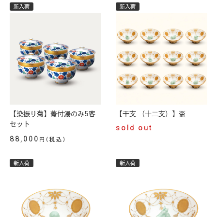
新入荷
新入荷
【染振り菊】蓋付湯のみ5客
【干支 （十二支）】盃
セット
sold out
88,000
円(税込)
新入荷
新入荷