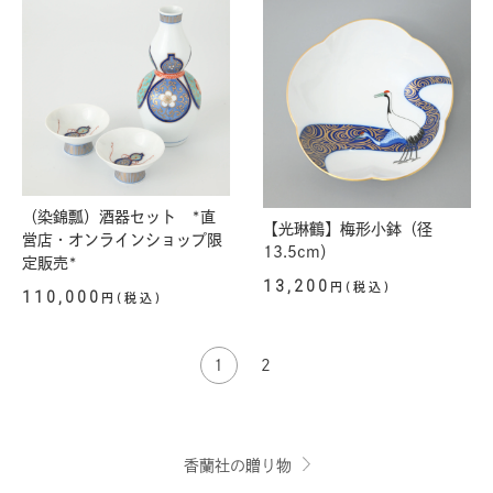
（染錦瓢）酒器セット *直
【光琳鶴】梅形小鉢（径
営店・オンラインショップ限
13.5cm）
定販売*
13,200
円(税込)
110,000
円(税込)
1
2
香蘭社の贈り物