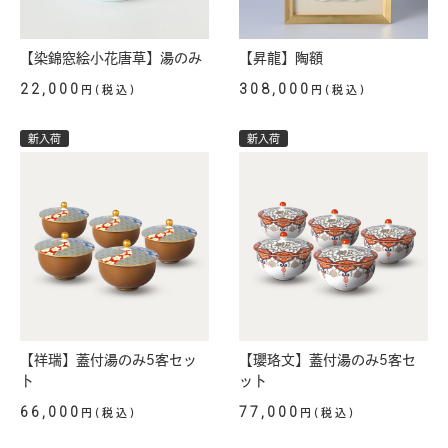
【染錦窓絵小花唐草】湯のみ
【昇龍】陶額
22,000
308,000
円(税込)
円(税込)
新入荷
新入荷
【祥瑞】蓋付湯のみ5客セッ
【瓔珞文】蓋付湯のみ5客セ
ト
ット
66,000
77,000
円(税込)
円(税込)