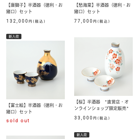
【唐獅子】半酒器（徳利・お
【愁海棠】半酒器（徳利・お
猪口）セット
猪口）セット
132,000
77,000
円(税込)
円(税込)
新入荷
【桜】半酒器 *直営店・オ
【富士絵】半酒器（徳利・お
ンラインショップ限定販売*
猪口）セット
33,000
円(税込)
sold out
新入荷