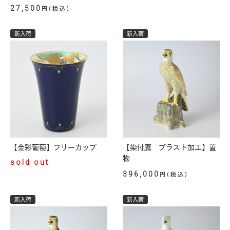
27,500
円(税込)
新入荷
新入荷
【金彩葡萄】フリーカップ
【染付鷹 ブラスト加工】置
物
sold out
396,000
円(税込)
新入荷
新入荷