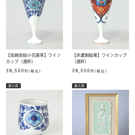
【染錦窓絵小花唐草】ワイン
【赤濃割絵菊】ワインカップ
カップ（酒杯）
（酒杯）
38,500
38,500
円(税込)
円(税込)
新入荷
新入荷