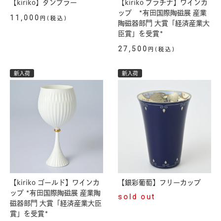
【kiriko】タンブラー
【kiriko プラチナ】ワインカ
ップ *有田国際陶磁展 産業
11,000
円(税込)
陶磁器部門 大賞「経済産業大
臣賞」を受賞*
27,500
円(税込)
新入荷
新入荷
【kiriko ゴールド】ワインカ
【銀彩葡萄】フリーカップ
ップ *有田国際陶磁展 産業陶
sold out
磁器部門 大賞「経済産業大臣
賞」を受賞*