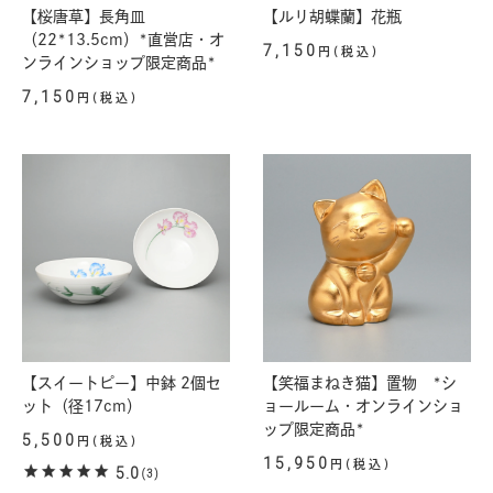
【桜唐草】長角皿
【ルリ胡蝶蘭】花瓶
（22*13.5cm）*直営店・オ
7,150
円(税込)
ンラインショップ限定商品*
7,150
円(税込)
【スイートピー】中鉢 2個セ
【笑福まねき猫】置物 *シ
ット（径17cm）
ョールーム・オンラインショ
ップ限定商品*
5,500
円(税込)
15,950
円(税込)
5.0
(3)