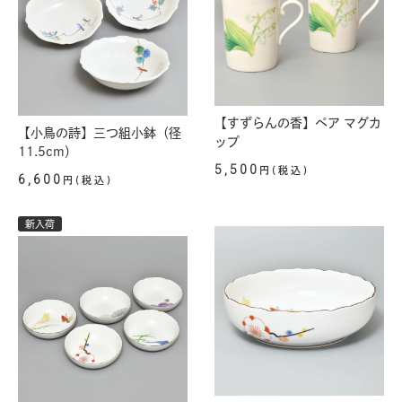
【すずらんの香】ペア マグカ
【小鳥の詩】三つ組小鉢（径
ップ
11.5cm）
5,500
円(税込)
6,600
円(税込)
新入荷