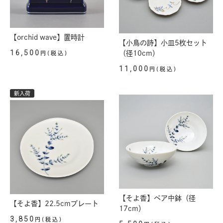
【orchid wave】置時計
【小鳥の詩】小皿5枚セット
16,500
（径10cm）
円(税込)
11,000
円(税込)
新入荷
【そよ香】ペア中鉢（径
【そよ香】22.5cmプレート
17cm）
3,850
円(税込)