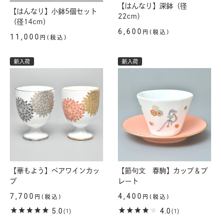
【はんなり】深鉢（径
【はんなり】小鉢5個セット
22cm）
（径14cm）
6,600
円(税込)
11,000
円(税込)
新入荷
新入荷
【華もよう】ペアワインカッ
【節句文 春駒】カップ＆プ
プ
レート
7,700
4,400
円(税込)
円(税込)
5.0
4.0
(1)
(1)