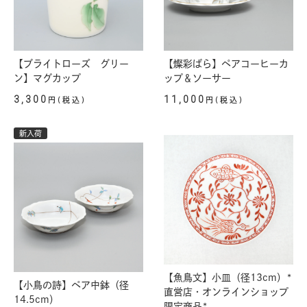
【ブライトローズ グリー
【燦彩ばら】ペアコーヒーカ
ン】マグカップ
ップ＆ソーサー
3,300
11,000
円(税込)
円(税込)
新入荷
【魚鳥文】小皿（径13cm）*
【小鳥の詩】ペア中鉢（径
直営店・オンラインショップ
14.5cm）
限定商品*