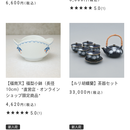
6,600
円(税込)
5.0
(1)
【福南天】福型小鉢（長径
【ルリ胡蝶蘭】茶器セット
10cm）*直営店・オンライン
33,000
円(税込)
ショップ限定商品*
4,620
円(税込)
5.0
(1)
新入荷
新入荷