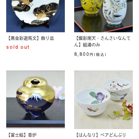
【黒金彩遊馬文】飾り皿
【燦彩南天・さんさいなんて
ん】組湯のみ
sold out
8,800
円(税込)
【富士絵】香炉
【はんなり】ペアどんぶり