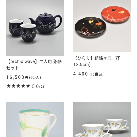
【ひらり】組銘々皿（径
【orchid wave】二人用 茶器
12.5cm）
セット
4,400
円(税込)
16,500
円(税込)
5.0
(2)