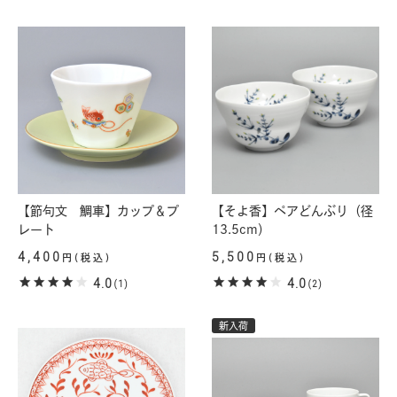
【節句文 鯛車】カップ＆プ
【そよ香】ペアどんぶり（径
レート
13.5cm）
4,400
5,500
円(税込)
円(税込)
4.0
4.0
(1)
(2)
新入荷