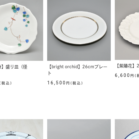
【紫陽花】2
詩】盛り皿（径
【bright orchid】26cmプレー
ト
6,600
円(
16,500
(税込)
円(税込)