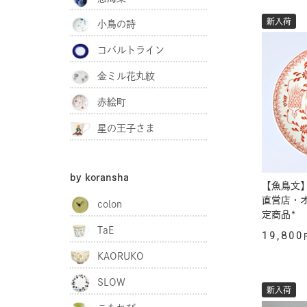
新入荷
小鳥の詩
コバルトライン
金ミル花丸紋
赤絵町
星の王子さま
by koransha
【魚鳥文】
直営店・
colon
定商品*
TaE
19,800
KAORUKO
SLOW
新入荷