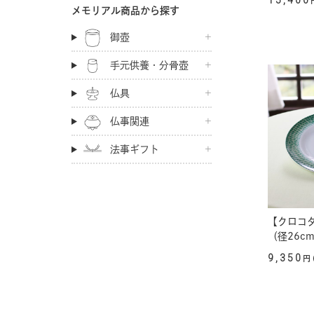
15,400
メモリアル商品から探す
御壺
手元供養・分骨壺
仏具
仏事関連
法事ギフト
【クロコ
（径26c
9,350
円