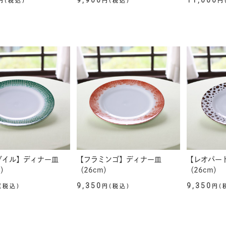
9,900
11,000
円(税込)
円(税込)
円
ダイル】ディナー皿
【フラミンゴ】ディナー皿
【レオパー
m）
（26cm）
（26cm）
9,350
9,350
(税込)
円(税込)
円(