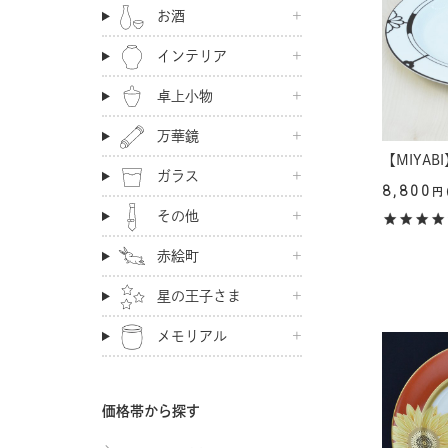
お酒
インテリア
卓上小物
万華鏡
【MIYAB
ガラス
8,800
円
その他
赤絵町
星の王子さま
メモリアル
価格帯から探す