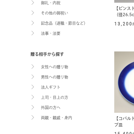
御礼・内祝
【ピンス
その他の御祝い
（径26.5
記念品（退職・節目など）
13,200
法事・法要
贈る相手から探す
女性への贈り物
男性への贈り物
法人ギフト
上司・目上の方
外国の方へ
両親・親戚・身内
【コバルト
プ皿