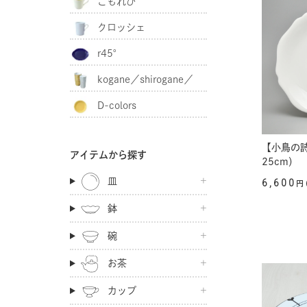
こもれび
クロッシェ
r45°
kogane／shirogane／
D-colors
akagane
【小鳥の
アイテムから探す
25cm）
皿
6,600
円
鉢
碗
お茶
カップ