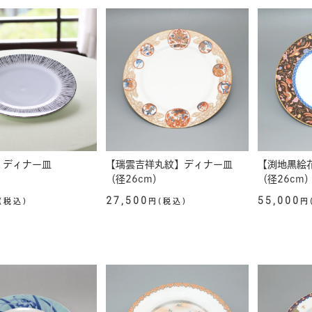
】ディナー皿
【瑞雲吉祥丸紋】ディナー皿
【渕地黒絵
）
（径26cm）
（径26cm
27,500
55,000
(税込)
円(税込)
円