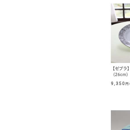
【ゼブラ
（26cm
9,350
円