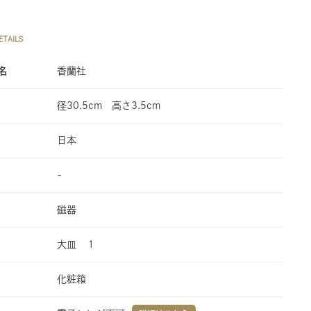
TAILS
名
香蘭社
径30.5cm 高さ3.5cm
日本
-
磁器
大皿 １
化粧箱