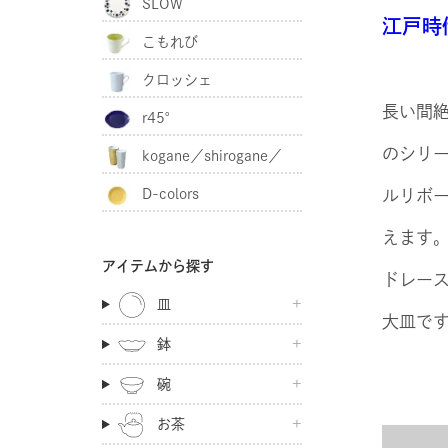
SLOW
江戸時
こもれび
クロッシェ
長い間
r45°
のシリ
kogane／shirogane／
D-colors
ルリボ
akagane
えます
アイテムから探す
ドレー
皿
大皿で
鉢
碗
お茶