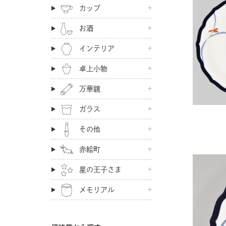
カップ
お酒
インテリア
卓上小物
万華鏡
ガラス
その他
赤絵町
星の王子さま
メモリアル