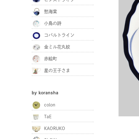
愁海棠
小鳥の詩
コバルトライン
金ミル花丸紋
赤絵町
星の王子さま
by koransha
colon
TaE
KAORUKO