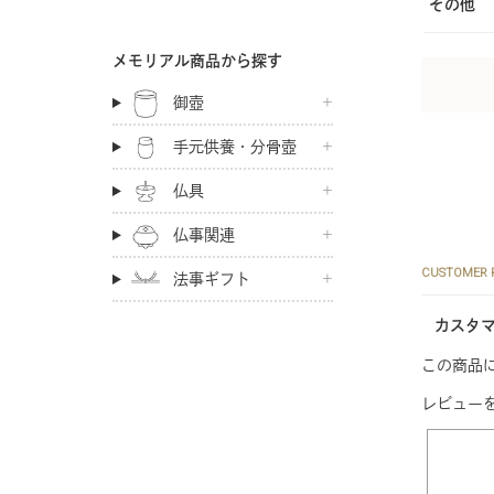
その他
メモリアル商品から探す
御壺
手元供養・分骨壺
仏具
仏事関連
CUSTOMER 
法事ギフト
カスタ
この商品
レビュー