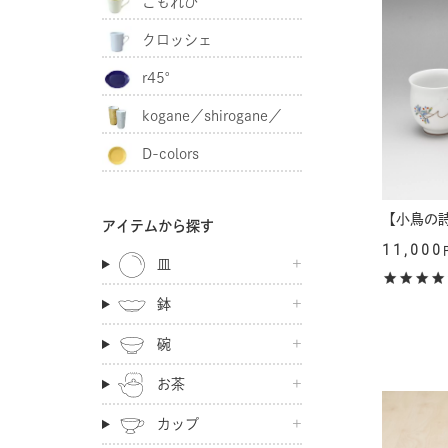
こもれび
クロッシェ
r45°
kogane／shirogane／
D-colors
akagane
【小鳥の
アイテムから探す
11,000
皿
鉢
碗
お茶
カップ