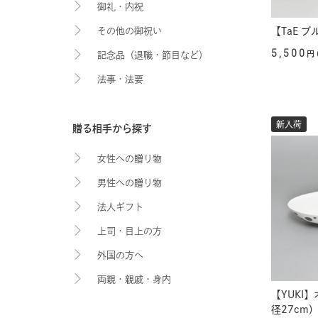
御礼・内祝
その他の御祝い
【TaE 
5,500
円
記念品（退職・節目など）
法事・法要
新入荷
贈る相手から探す
女性への贈り物
男性への贈り物
法人ギフト
上司・目上の方
外国の方へ
両親・親戚・身内
【YUKI
径27cm