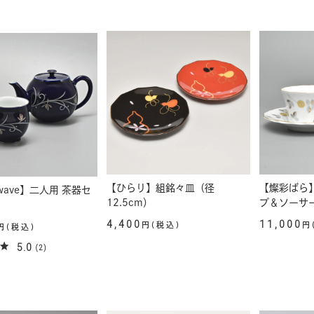
【ひらり】組銘々皿（径
【燦彩ばら
d wave】二人用 茶器セ
12.5cm）
プ＆ソーサ
4,400
11,000
円(税込)
円
円(税込)
5.0
(2)