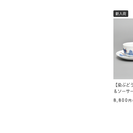
新入荷
【染ぶど
＆ソーサ
8,800
円