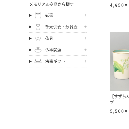
メモリアル商品から探す
4,950
円
御壺
手元供養・分骨壺
仏具
仏事関連
法事ギフト
【すずら
プ
5,500
円