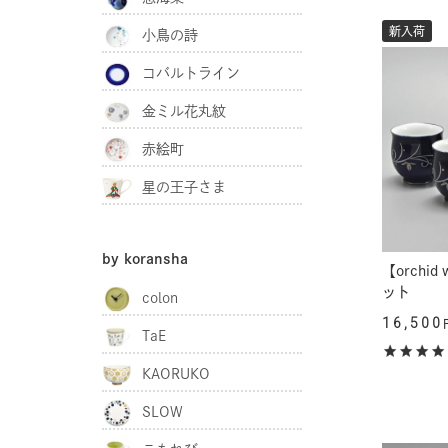
新入荷
小鳥の詩
コバルトライン
金ミル花丸紋
赤絵町
星の王子さま
by koransha
【orchi
ット
colon
16,500
TaE
KAORUKO
SLOW