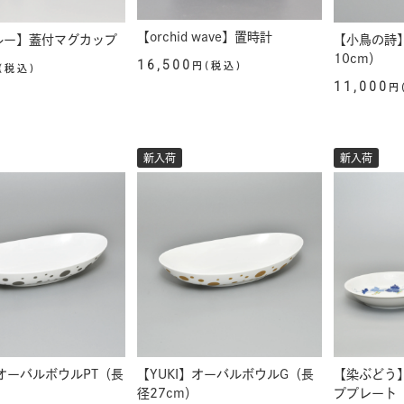
【orchid wave】置時計
ブルー】蓋付マグカップ
【小鳥の詩
10cm）
16,500
円(税込)
(税込)
11,000
円
新入荷
新入荷
】オーバルボウルPT（長
【YUKI】オーバルボウルG（長
【染ぶどう】
）
径27cm）
ププレート