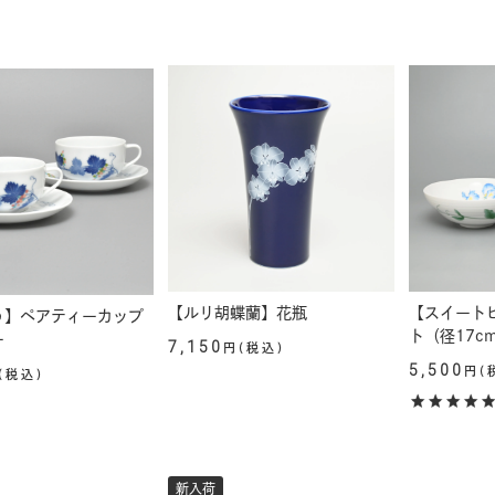
【ルリ胡蝶蘭】花瓶
【スイートピ
う】ペアティーカップ
ト（径17c
ー
7,150
円(税込)
5,500
円(
(税込)
新入荷