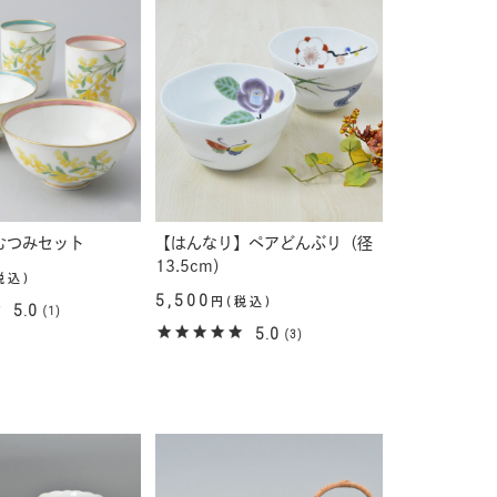
むつみセット
【はんなり】ペアどんぶり（径
13.5cm）
税込)
5,500
円(税込)
5.0
(1)
5.0
(3)