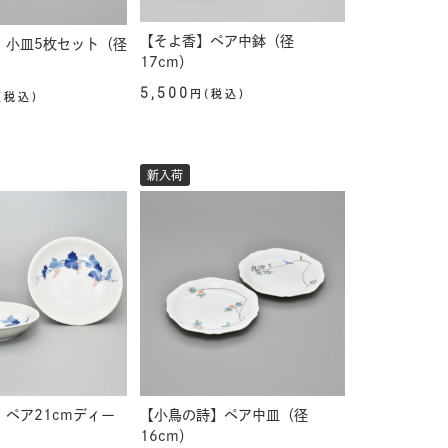
【そよ香】ペア中鉢（径
】小皿5枚セット（径
17cm）
5,500
円(税込)
(税込)
新入荷
ペア21cmディー
【小鳥の詩】ペア中皿（径
16cm）