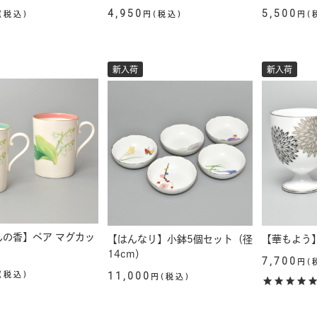
4,950
5,500
(税込)
円(税込)
円(
新入荷
新入荷
んの香】ペア マグカッ
【はんなり】小鉢5個セット（径
【華もよう
14cm）
7,700
円(
(税込)
11,000
円(税込)