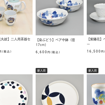
花丸紋】二人用茶器セ
【紫陽花】
【染ぶどう】ペア中鉢（径
ー
17cm）
16,500
円(税込)
6,600
円
円(税込)
新入荷
新入荷