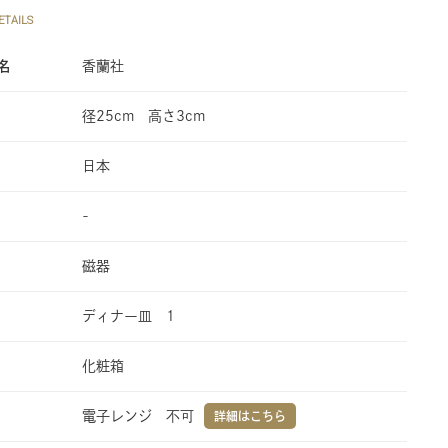
TAILS
名
香蘭社
径25cm 高さ3cm
日本
-
磁器
ディナー皿 1
化粧箱
電子レンジ 不可
詳細はこちら