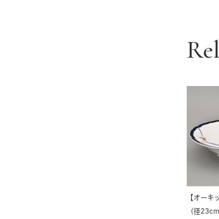
Re
【オーキ
（径23c