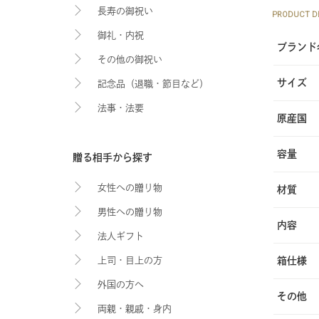
長寿の御祝い
PRODUCT DE
御礼・内祝
ブランド
その他の御祝い
サイズ
記念品（退職・節目など）
法事・法要
原産国
容量
贈る相手から探す
女性への贈り物
材質
男性への贈り物
内容
法人ギフト
箱仕様
上司・目上の方
外国の方へ
その他
両親・親戚・身内