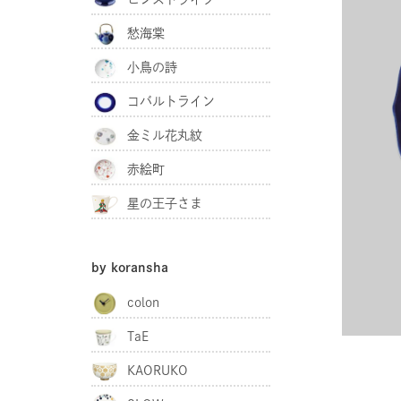
愁海棠
小鳥の詩
コバルトライン
金ミル花丸紋
赤絵町
星の王子さま
by koransha
colon
TaE
KAORUKO