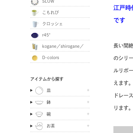
SLOW
江戸時
こもれび
です
クロッシェ
r45°
長い間
kogane／shirogane／
D-colors
のシリ
akagane
ルリボ
アイテムから探す
えます
皿
ドレー
鉢
ります
碗
お茶