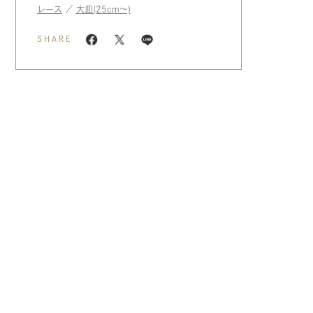
レース
／
大皿(25cm〜)
SHARE