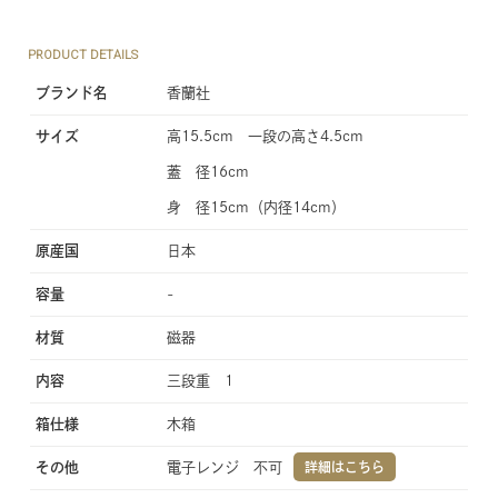
PRODUCT DETAILS
ブランド名
香蘭社
サイズ
高15.5cm 一段の高さ4.5cm
蓋 径16cm
身 径15cm（内径14cm）
原産国
日本
容量
-
材質
磁器
内容
三段重 1
箱仕様
木箱
その他
電子レンジ 不可
詳細はこちら