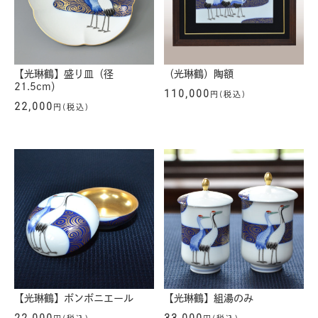
【光琳鶴】盛り皿（径
（光琳鶴）陶額
21.5cm）
110,000
円(税込)
22,000
円(税込)
【光琳鶴】ボンボニエール
【光琳鶴】組湯のみ