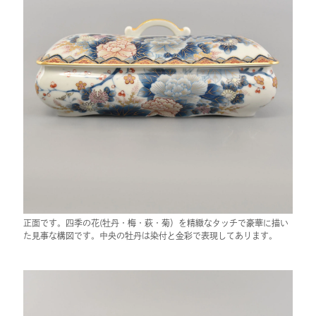
正面です。四季の花(牡丹・梅・萩・菊）を精緻なタッチで豪華に描い
た見事な構図です。中央の牡丹は染付と金彩で表現してあります。