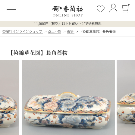
11,000円（税込）以上お買い上げで送料無料
香蘭社オンラインショップ
卓上小物
蓋物
（染錦草花図）長角蓋物
【染錦草花図】長角蓋物