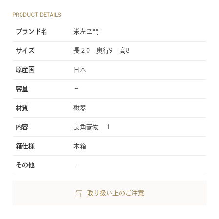
PRODUCT DETAILS
ブランド名
栄左ヱ門
サイズ
長２0 奥行9 高8
原産国
日本
容量
−
材質
磁器
内容
長角蓋物 １
箱仕様
木箱
その他
−
取り扱い上のご注意