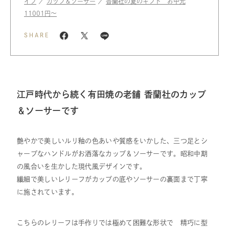
イプ
／
カップ＆ソーサー
／
香蘭社の夏のギフト お中元
11001円〜
SHARE
江戸時代から続く有田焼の老舗 香蘭社のカップ
＆ソーサーです
艶やかで美しいルリ釉の色あいや質感をいかした、三つ足とシ
ャープなハンドルがお洒落なカップ＆ソーサーです。昭和中期
の風合いを生かした現代風デザインです。
繊細で美しいレリーフがカップの底やソーサーの裏面まで丁寧
に施されています。
こちらのレリーフは手作りでは極めて困難な形状で 精巧に型