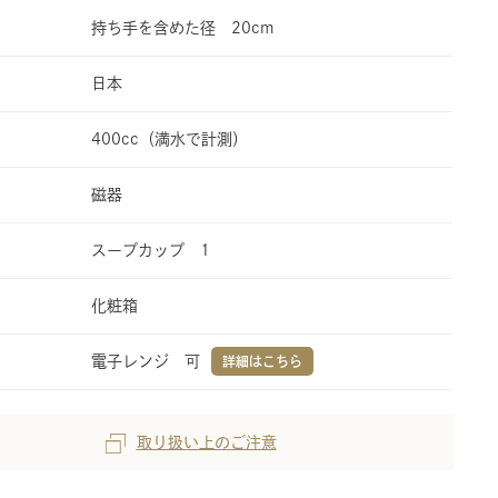
持ち手を含めた径 20cm
日本
400cc（満水で計測）
磁器
スープカップ 1
化粧箱
電子レンジ 可
詳細はこちら
取り扱い上のご注意