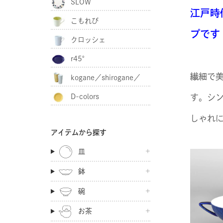
SLOW
江戸時
こもれび
プです
クロッシェ
r45°
繊細で
kogane／shirogane／
D-colors
す。シ
akagane
しゃれ
アイテムから探す
皿
鉢
碗
お茶