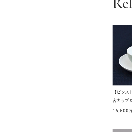
Re
【ピンスト
客カップ
16,500
円