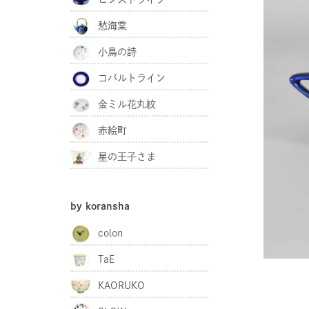
愁海棠
小鳥の詩
コバルトライン
金ミル花丸紋
赤絵町
星の王子さま
by koransha
colon
TaE
KAORUKO