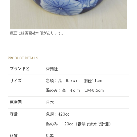
底面には香蘭社の印があります。
PRODUCT DETAILS
ブランド名
香蘭社
サイズ
急須：高 8.5ｃｍ 胴径11cm
湯のみ：高 4ｃｍ 口径8.5cm
原産国
日本
容量
急須：420cc
湯のみ：120cc（容量は満水で計測）
材質
磁器