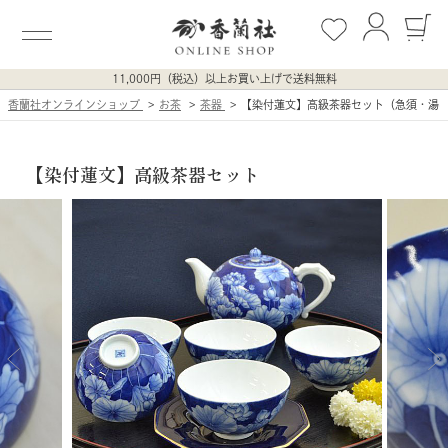
11,000円（税込）以上お買い上げで送料無料
香蘭社オンラインショップ
お茶
茶器
【染付蓮文】高級茶器セット（急須・湯
【染付蓮文】高級茶器セット