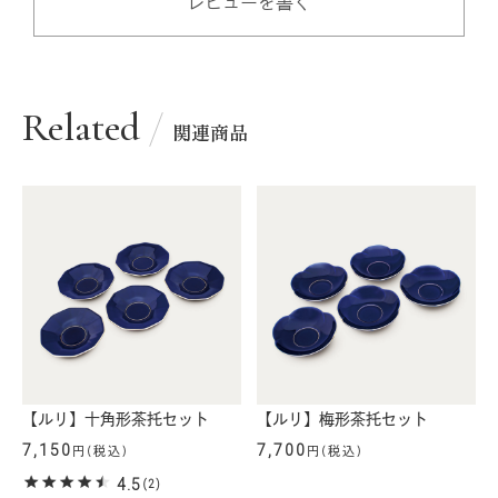
レビューを書く
Related
関連商品
【ルリ】十角形茶托セット
【ルリ】梅形茶托セット
7,150
7,700
円(税込)
円(税込)
4.5
(2)