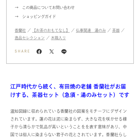
この商品についてお問い合わせ
ショッピングガイド
香蘭社
／
【お茶のおもてなし】
／
仏事関連 湯のみ
／
茶器
／
逸品セレクション
／
木箱入り
SHARE
江戸時代から続く、有田焼の老舗 香蘭社がお届
けする、茶器セット（急須・湯のみセット）です
温知図録に収められている香蘭社の図案をモチーフにデザイン
されています。蓮の花は泥に染まらず、大きな花を咲かせる様
子から清らかで気品が高いということをを表す意味があり、中
国では俗人に染まらない君子の花とされています。香蘭社らし