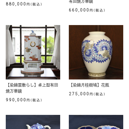
有田焼万華鏡
880,000
円(税込)
660,000
円(税込)
【染錦雲散らし】卓上型有田
【染錦月桂樹鳩】花瓶
焼万華鏡
275,000
円(税込)
990,000
円(税込)