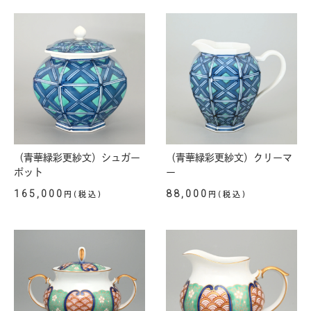
（青華緑彩更紗文）シュガー
（青華緑彩更紗文）クリーマ
ポット
ー
165,000
88,000
円(税込)
円(税込)