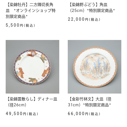
【染錦牡丹】二方隅切長角
【染錦野ぶどう】角皿
皿 *オンラインショップ特
（25cm）*特別限定商品*
別限定商品*
22,000
円(税込)
5,500
円(税込)
【染錦雲散らし】ディナー皿
【金彩竹林文】大皿（径
（径26cm）
31cm）*特別限定商品*
49,500
66,000
円(税込)
円(税込)