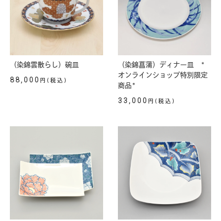
（染錦雲散らし）碗皿
（染錦菖蒲）ディナー皿 *
オンラインショップ特別限定
88,000
円(税込)
商品*
33,000
円(税込)