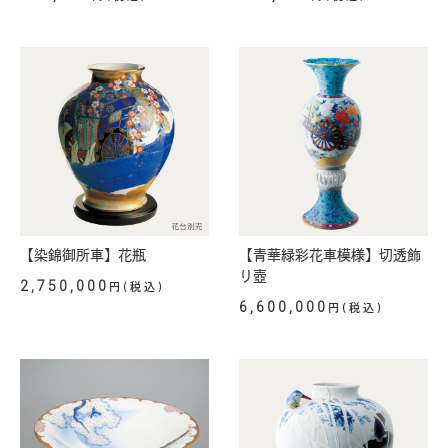
【染錦御所車】花瓶
【青華緑彩花車模様】切透飾
り壺
2,750,000
円(税込)
6,600,000
円(税込)