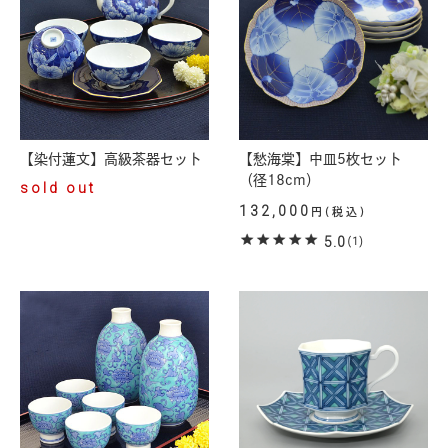
【染付蓮文】高級茶器セット
【愁海棠】中皿5枚セット
（径18cm）
sold out
132,000
円(税込)
5.0
(1)