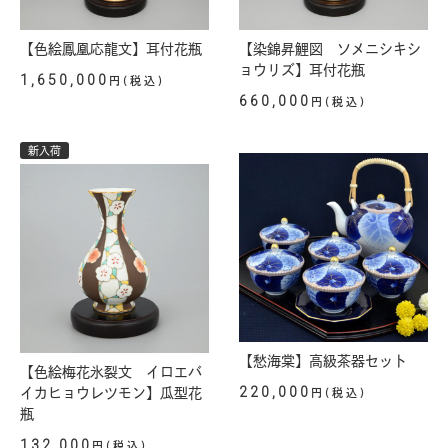
【色絵鳳凰応龍文】耳付花瓶
【染錦昇鯉図 ソメニシキシ
ョウリズ】耳付花瓶
1,650,000
円(税込)
660,000
円(税込)
新入荷
【愁海棠】高級茶器セット
【色絵梅花氷裂文 イロエバ
220,000
イカヒョウレツモン】瓜型花
円(税込)
瓶
132,000
円(税込)