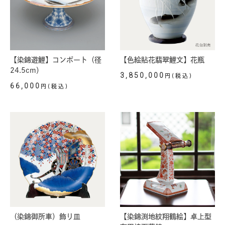
【染錦遊鯉】コンポート（径
【色絵貼花翡翠鯉文】花瓶
24.5cm）
3,850,000
円(税込)
66,000
円(税込)
（染錦御所車）飾り皿
【染錦渕地紋翔鶴絵】卓上型