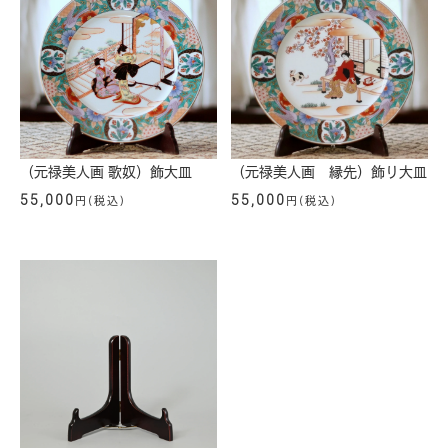
（元禄美人画 歌奴）飾大皿
（元禄美人画 縁先）飾り大皿
55,000
55,000
円(税込)
円(税込)