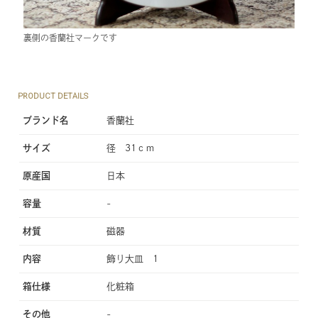
裏側の香蘭社マークです
PRODUCT DETAILS
ブランド名
香蘭社
サイズ
径 31ｃｍ
原産国
日本
容量
-
材質
磁器
内容
飾り大皿 1
箱仕様
化粧箱
その他
-