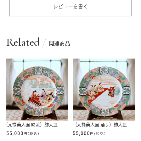
レビューを書く
Related
関連商品
（元禄美人画 踊り）飾大皿
(元禄美人画 納涼）飾大皿
55,000
55,000
円(税込)
円(税込)