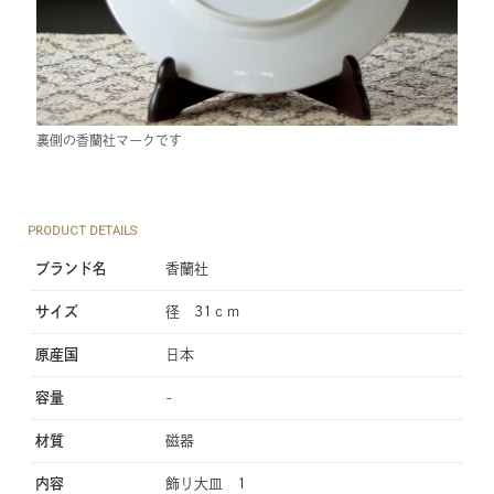
裏側の香蘭社マークです
PRODUCT DETAILS
ブランド名
香蘭社
サイズ
径 31ｃｍ
原産国
日本
容量
-
材質
磁器
内容
飾り大皿 1