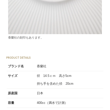
香蘭社の刻印もあります。
PRODUCT DETAILS
ブランド名
香蘭社
サイズ
径 14.5ｃｍ 高さ5cm
持ち手を含めた径 20cm
原産国
日本
容量
400cc（満水で計測）