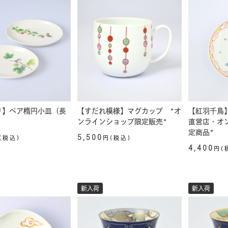
り】ペア楕円小皿（長
【すだれ模様】マグカップ *オ
【紅羽千鳥】
）
ンラインショップ限定販売*
直営店・オ
定商品*
5,500
(税込)
円(税込)
4,400
円(
新入荷
新入荷