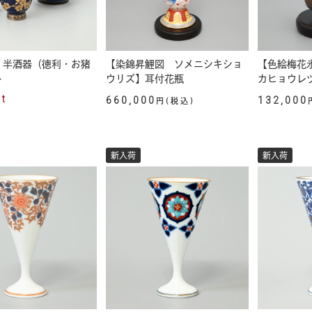
】半酒器（徳利・お猪
【染錦昇鯉図 ソメニシキショ
【色絵梅花
ト
ウリズ】耳付花瓶
カヒョウレ
ut
660,000
132,000
円(税込)
新入荷
新入荷