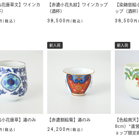
仙花唐草文】ワインカ
【赤濃小花丸紋】ワインカップ
【染錦窓絵
杯）
（酒杯）
ップ（酒杯
38,500
38,500
円(税込)
円(税込)
円
新入荷
新入荷
絵小花唐草】湯のみ
【赤濃割絵菊】湯のみ
【色絵南天
8cm）*直
24,200
円(税込)
円(税込)
ョップ限定