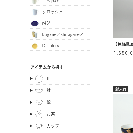
こもれび
クロッシェ
r45°
kogane／shirogane／
【色絵鳳
D-colors
akagane
1,650,
アイテムから探す
皿
新入荷
鉢
碗
お茶
カップ