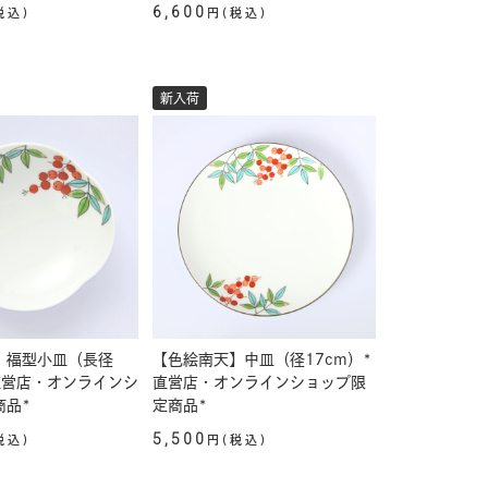
6,600
税込)
円(税込)
新入荷
】福型小皿（長径
【色絵南天】中皿（径17cm）*
*直営店・オンラインシ
直営店・オンラインショップ限
商品*
定商品*
5,500
税込)
円(税込)