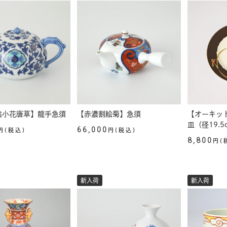
絵小花唐草】龍手急須
【赤濃割絵菊】急須
【オーキッ
皿（径19.5
66,000
円(税込)
円(税込)
8,800
円(
新入荷
新入荷