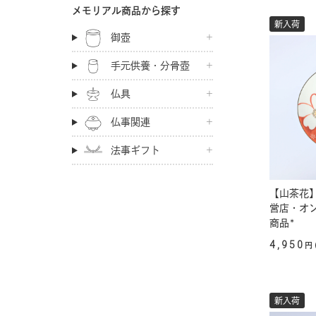
メモリアル商品から探す
新入荷
御壺
手元供養・分骨壺
仏具
仏事関連
法事ギフト
【山茶花】
営店・オ
商品*
4,950
円
新入荷