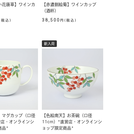
小花唐草】ワインカ
【赤濃割絵菊】ワインカップ
）
（酒杯）
38,500
(税込)
円(税込)
新入荷
】マグカップ（口径
【色絵南天】お茶碗（口径
営店・オンラインシ
11cm）*直営店・オンラインシ
商品*
ョップ限定商品*