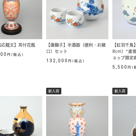
凰応龍文】耳付花瓶
【唐獅子】半酒器（徳利・お猪
【紅羽千鳥
口）セット
8cm）*直
000
円(税込)
ョップ限定
132,000
円(税込)
5,500
円(
新入荷
新入荷