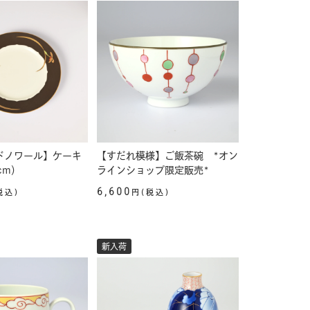
ドノワール】ケーキ
【すだれ模様】ご飯茶碗 *オン
cm）
ラインショップ限定販売*
6,600
税込)
円(税込)
新入荷