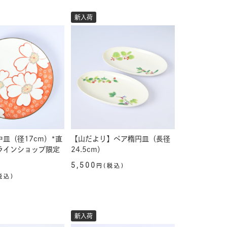
新入荷
皿（径17cm）*直
【山だより】ペア楕円皿（長径
ラインショップ限定
24.5cm）
5,500
円(税込)
税込)
新入荷