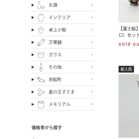
お酒
インテリア
【富士絵
卓上小物
口）セッ
万華鏡
sold o
ガラス
その他
新入荷
赤絵町
星の王子さま
メモリアル
価格帯から探す