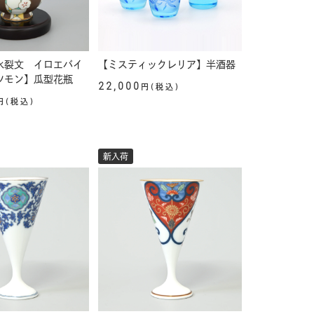
氷裂文 イロエバイ
【ミスティックレリア】半酒器
ツモン】瓜型花瓶
22,000
円(税込)
円(税込)
新入荷