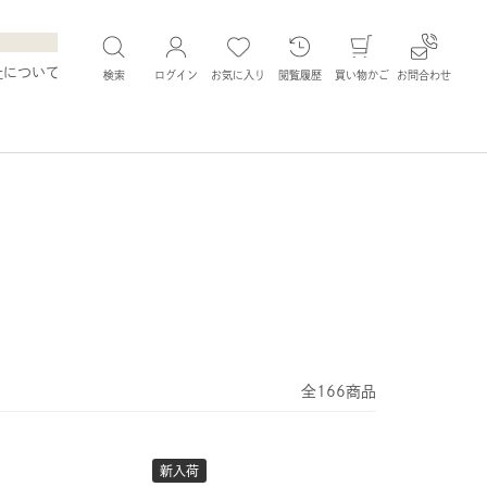
社について
検索
ログイン
お気に入り
閲覧履歴
買い物かご
お問合わせ
全166商品
新入荷