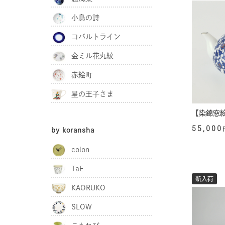
小鳥の詩
コバルトライン
金ミル花丸紋
赤絵町
星の王子さま
【染錦窓
55,000
by koransha
colon
TaE
新入荷
KAORUKO
SLOW