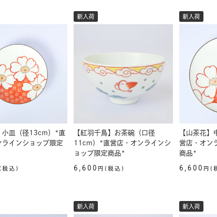
新入荷
新入荷
小皿（径13cm）*直
【紅羽千鳥】お茶碗（口径
【山茶花】中
ンラインショップ限定
11cm）*直営店・オンラインシ
営店・オン
ョップ限定商品*
商品*
6,600
6,600
(税込)
円(税込)
円(
新入荷
新入荷