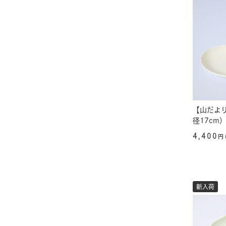
【山だよ
径17cm
4,400
円
新入荷