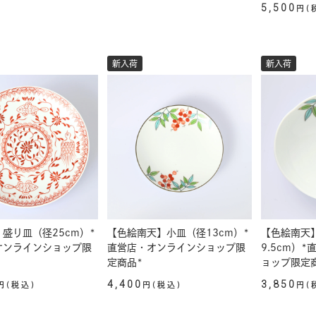
5,500
円(
新入荷
新入荷
盛り皿（径25cm）*
【色絵南天】小皿（径13cm）*
【色絵南天
オンラインショップ限
直営店・オンラインショップ限
9.5cm）
定商品*
ョップ限定
4,400
3,850
円(税込)
円(税込)
円(