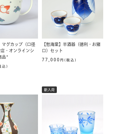
】マグカップ（口径
【愁海棠】半酒器（徳利・お猪
営店・オンラインシ
口）セット
商品*
77,000
円(税込)
税込)
新入荷