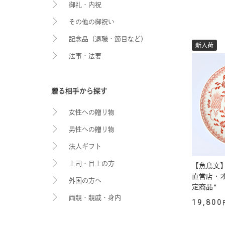
御礼・内祝
その他の御祝い
記念品（退職・節目など）
新入荷
法事・法要
贈る相手から探す
女性への贈り物
男性への贈り物
法人ギフト
上司・目上の方
【魚鳥文】
直営店・
外国の方へ
定商品*
両親・親戚・身内
19,800