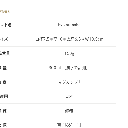
TAILS
ンド名
by koransha
イズ
口径7.5＊高10＊底径6.5＊Ｗ10.5cm
品重量
150g
容 量
300ml （満水で計測）
内 容
マグカップ1
産国
日本
材 質
磁器
仕 様
電子ﾚﾝｼﾞ 可