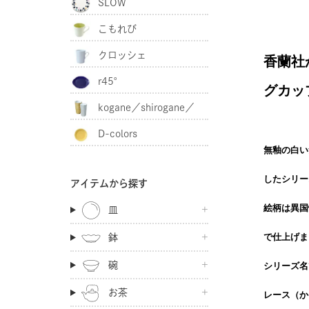
SLOW
こもれび
クロッシェ
香蘭社か
r45°
グカッ
kogane／shirogane／
D-colors
akagane
無釉の白い
したシリー
アイテムから探す
絵柄は異国
皿
で仕上げま
鉢
碗
シリーズ名
お茶
レース（か