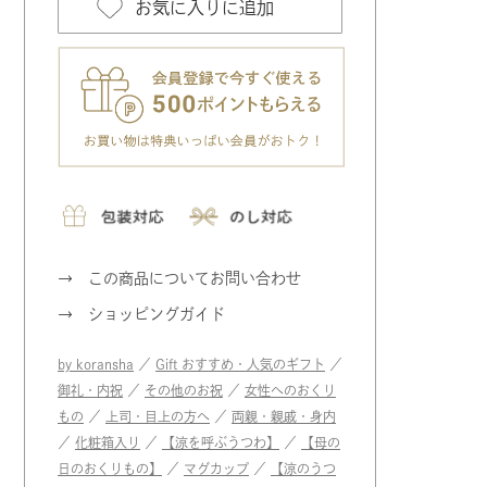
お気に入りに追加
この商品についてお問い合わせ
ショッピングガイド
by koransha
／
Gift おすすめ・人気のギフト
／
御礼・内祝
／
その他のお祝
／
女性へのおくり
もの
／
上司・目上の方へ
／
両親・親戚・身内
／
化粧箱入り
／
【涼を呼ぶうつわ】
／
【母の
日のおくりもの】
／
マグカップ
／
【涼のうつ