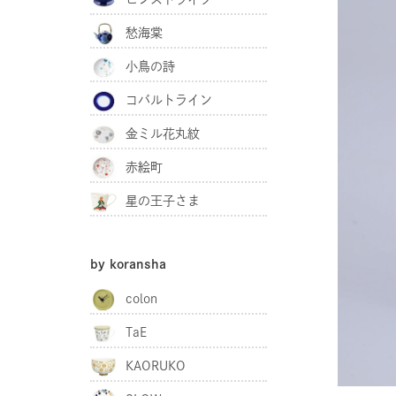
愁海棠
小鳥の詩
コバルトライン
金ミル花丸紋
赤絵町
星の王子さま
by koransha
colon
TaE
KAORUKO