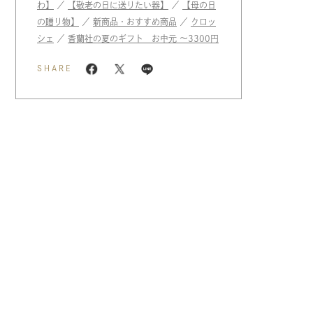
わ】
／
【敬老の日に送りたい器】
／
【母の日
の贈り物】
／
新商品・おすすめ商品
／
クロッ
シェ
／
香蘭社の夏のギフト お中元 〜3300円
SHARE