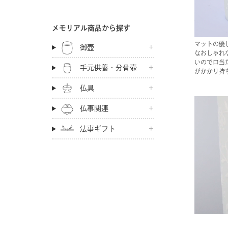
メモリアル商品から探す
マットの優
御壺
なおしゃれ
いので口当
手元供養・分骨壺
がかかり持
仏具
仏事関連
法事ギフト