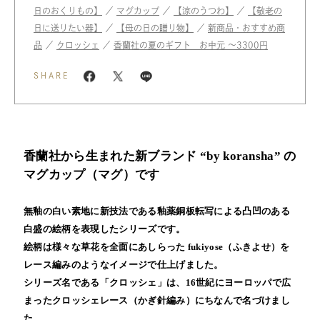
日のおくりもの】
／
マグカップ
／
【涼のうつわ】
／
【敬老の
日に送りたい器】
／
【母の日の贈り物】
／
新商品・おすすめ商
品
／
クロッシェ
／
香蘭社の夏のギフト お中元 〜3300円
SHARE
香蘭社から生まれた新ブランド “by koransha” の
マグカップ（マグ）です
無釉の白い素地に新技法である釉薬銅板転写による凸凹のある
白盛の絵柄を表現したシリーズです。
絵柄は様々な草花を全面にあしらった fukiyose（ふきよせ）を
レース編みのようなイメージで仕上げました。
シリーズ名である「クロッシェ」は、16世紀にヨーロッパで広
まったクロッシェレース（かぎ針編み）にちなんで名づけまし
た。