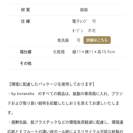
材 質
磁器
仕 様
電子ﾚﾝｼﾞ 可
ｵｰﾌﾞﾝ 不可
食洗器 可
詳細はこちら
箱仕様
化粧箱 縦11＊横11＊高10.5cm
その他
【環境に配慮したパッケージを使用しております】
・by koransha のすべての商品は、紙製の専用箱に入れ、ブラン
ドおよび取り扱い説明を記載したしおりを添えてお渡しいたしま
す。
・過剰包装、脱プラスチックなどの環境負荷軽減に配慮し、環境適
応紙とＥフルートの薄い段ボール紙によるリサイクル可能な紙製の