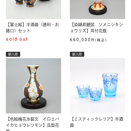
【富士絵】半酒器（徳利・お
【染錦昇鯉図 ソメニシキシ
猪口）セット
ョウリズ】耳付花瓶
sold out
660,000
円(税込)
新入荷
新入荷
【色絵梅花氷裂文 イロエバ
【ミスティックレリア】半酒
イカヒョウレツモン】瓜型花
器