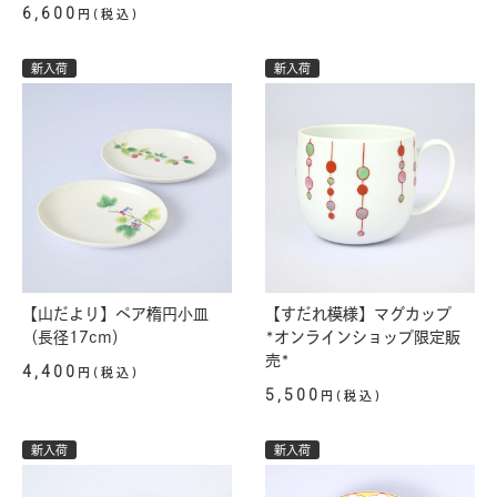
6,600
円(税込)
新入荷
新入荷
【山だより】ペア楕円小皿
【すだれ模様】マグカップ
（長径17cm）
*オンラインショップ限定販
売*
4,400
円(税込)
5,500
円(税込)
新入荷
新入荷