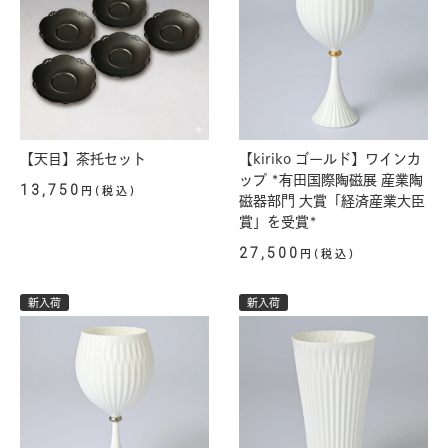
【天目】茶托セット
【kiriko ゴールド】ワインカ
ップ *有田国際陶磁展 産業陶
13,750
円(税込)
磁器部門 大賞「経済産業大臣
賞」を受賞*
27,500
円(税込)
新入荷
新入荷