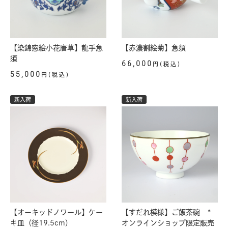
【染錦窓絵小花唐草】龍手急
【赤濃割絵菊】急須
須
66,000
円(税込)
55,000
円(税込)
新入荷
新入荷
【オーキッドノワール】ケー
【すだれ模様】ご飯茶碗 *
キ皿（径19.5cm）
オンラインショップ限定販売