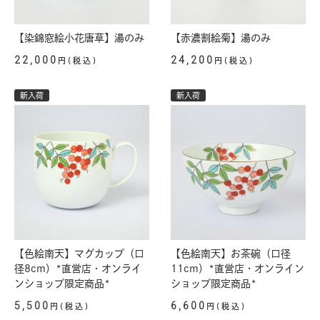
【染錦窓絵小花唐草】湯のみ
【赤濃割絵菊】湯のみ
22,000
24,200
円(税込)
円(税込)
新入荷
新入荷
【色絵南天】マグカップ（口
【色絵南天】お茶碗（口径
径8cm）*直営店・オンライ
11cm）*直営店・オンライン
ンショップ限定商品*
ショップ限定商品*
5,500
6,600
円(税込)
円(税込)