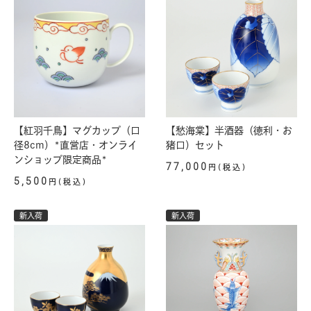
【紅羽千鳥】マグカップ（口
【愁海棠】半酒器（徳利・お
径8cm）*直営店・オンライ
猪口）セット
ンショップ限定商品*
77,000
円(税込)
5,500
円(税込)
新入荷
新入荷