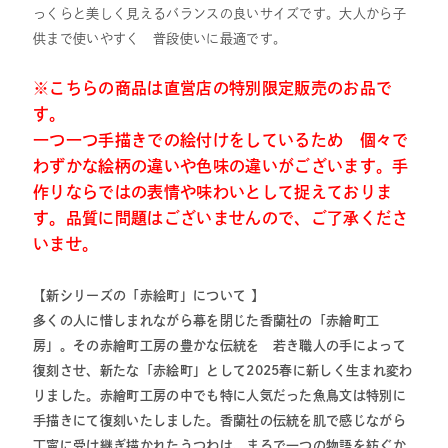
っくらと美しく見えるバランスの良いサイズです。大人から子
供まで使いやすく 普段使いに最適です。
※こちらの商品は直営店の特別限定販売のお品で
す。
一つ一つ手描きでの絵付けをしているため 個々で
わずかな絵柄の違いや色味の違いがございます。手
作りならではの表情や味わいとして捉えておりま
す。品質に問題はございませんので、ご了承くださ
いませ。
【新シリーズの「赤絵町」について 】
多くの人に惜しまれながら幕を閉じた香蘭社の「赤繪町工
房」。その赤繪町工房の豊かな伝統を 若き職人の手によって
復刻させ、新たな「赤絵町」として2025春に新しく生まれ変わ
りました。赤繪町工房の中でも特に人気だった魚鳥文は特別に
手描きにて復刻いたしました。香蘭社の伝統を肌で感じながら
丁寧に受け継ぎ描かれたうつわは、まるで一つの物語を紡ぐか