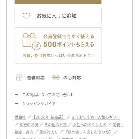
お気に入りに追加
この商品についてお問い合わせ
ショッピングガイド
香蘭社
／
【2026年 新商品】
／
Gift おすすめ・人気のギフト
／
長寿のお祝
／
その他のお祝
／
女性へのおくりもの
／
両親・
親戚・身内
／
化粧箱入り
／
【秋の実りを楽しむうつわ】
／