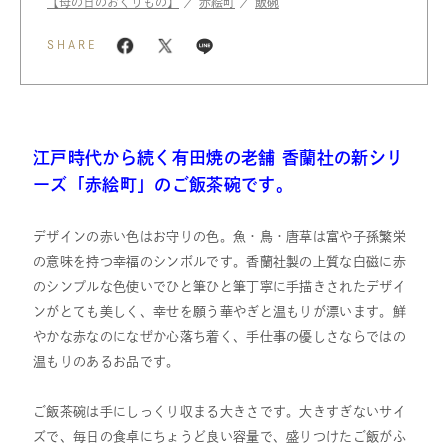
【母の日のおくりもの】
／
赤絵町
／
飯碗
SHARE
江戸時代から続く有田焼の老舗 香蘭社の新シリ
ーズ「赤絵町」のご飯茶碗です。
デザインの赤い色はお守りの色。魚・鳥・唐草は富や子孫繁栄
の意味を持つ幸福のシンボルです。香蘭社製の上質な白磁に赤
のシンプルな色使いでひと筆ひと筆丁寧に手描きされたデザイ
ンがとても美しく、幸せを願う華やぎと温もりが漂います。鮮
やかな赤なのになぜか心落ち着く、手仕事の優しさならではの
温もりのあるお品です。
ご飯茶碗は手にしっくり収まる大きさです。大きすぎないサイ
ズで、毎日の食卓にちょうど良い容量で、盛りつけたご飯がふ