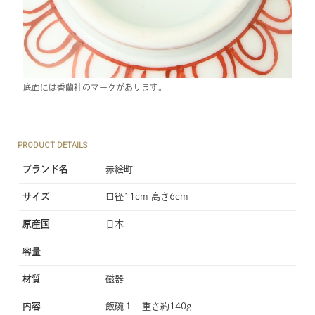
底面には香蘭社のマークがあります。
PRODUCT DETAILS
ブランド名
赤絵町
サイズ
口径11cm 高さ6cm
原産国
日本
容量
材質
磁器
内容
飯碗１ 重さ約140g