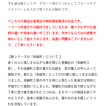
ずを盛る鉢としてや デザート用のうつわとしてフルーツやア
イスクリームを入れて使うのもお勧めです。
※こちらの商品は直営店の特別限定販売のお品です。
一つ一つ手描きでの絵付けをしているため 個々でわずかな絵
柄の違いや色味の違いがございます。手作りならではの表情や
味わいとして捉えております。品質に問題はございませんの
で、ご了承くださいませ。
【新シリーズの「赤絵町」について 】
多くの人に惜しまれながら幕を閉じた香蘭社の「赤繪町工
房」。その赤繪町工房の豊かな伝統を 若き職人の手によって
復刻させ、新たな「赤絵町」として2025春に新しく生まれ変わ
りました。赤繪町工房の中でも特に人気だった魚鳥文は特別に
手描きにて復刻いたしました。香蘭社の伝統を肌で感じながら
丁寧に受け継ぎ描かれたうつわは、まるで一つの物語を紡ぐか
のようです。食卓に笑顔があふれる、暖かみのある優しいうつ
わを目指しています。