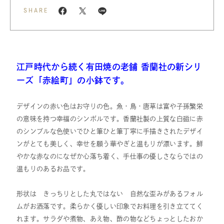
SHARE
江戸時代から続く有田焼の老舗 香蘭社の新シリ
ーズ「赤絵町」の小鉢です。
デザインの赤い色はお守りの色。魚・鳥・唐草は富や子孫繁栄
の意味を持つ幸福のシンボルです。香蘭社製の上質な白磁に赤
のシンプルな色使いでひと筆ひと筆丁寧に手描きされたデザイ
ンがとても美しく、幸せを願う華やぎと温もりが漂います。鮮
やかな赤なのになぜか心落ち着く、手仕事の優しさならではの
温もりのあるお品です。
形状は きっちりとした丸ではない 自然な歪みがあるフォル
ムがお洒落です。柔らかく優しい印象でお料理を引き立ててく
れます。サラダや煮物、あえ物、酢の物などちょっとしたおか