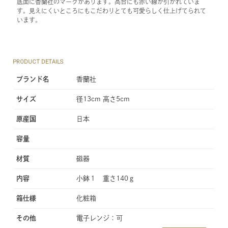
底面に香蘭社のマークがあります。高台にも赤い線が引かれていま
す。見えにくいところにもこだわりとても可愛らしく仕上げてられて
います。
PRODUCT DETAILS
ブランド名
香蘭社
サイズ
径13cm 高さ5cm
原産国
日本
容量
材質
磁器
内容
小鉢１ 重さ140ｇ
箱仕様
化粧箱
その他
電子レンジ：可