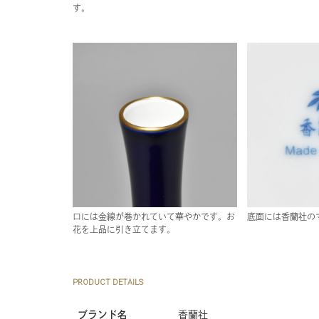
す。
口には金線が巻かれていて華やかです。お
底面には香蘭社の
花を上品に引き立てます。
PRODUCT DETAILS
ブランド名
香蘭社