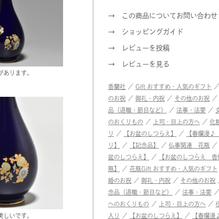
この商品についてお問い合わせ
ショッピングガイド
レビューを投稿
レビューを見る
があります。
香蘭社
／
Gift おすすめ・人気のギフト
のお祝
／
御礼・内祝
／
その他のお祝
品（退職・節目など）
／
法事・法要
／
のおくりもの
／
上司・目上の方へ
／
化
り
／
【お盆のしつらえ】
／
【春爛漫♪
り】
／
【記念品】
／
仏事関連 花瓶
盆のしつらえ】
／
【お盆のしつらえ 香
瓶】
／
花瓶
Gift おすすめ・人気のギフト
婚のお祝
／
御礼・内祝
／
その他のお祝
念品（退職・節目など）
／
法事・法要
へのおくりもの
／
上司・目上の方へ
／
美しいです。
入り
／
【お盆のしつらえ】
／
【春爛漫