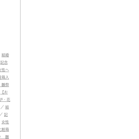
／
結婚
／
記念
女性へ
粧箱入
 雛祭
／
【お
炉・花
／
結
／
記
／
女性
化粧箱
♪ 雛