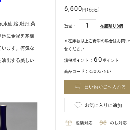
6,600
円(税込)
水仙,桜,牡丹,菊
数量：
在庫残り8個
リ地に金彩を基調
＊在庫数以上ご希望の場合はお問い
ています。何気な
せください
60
を演出する美しい
獲得ポイント ：
ポイント
商品コード：R3003-NE7
お気に入りに追加