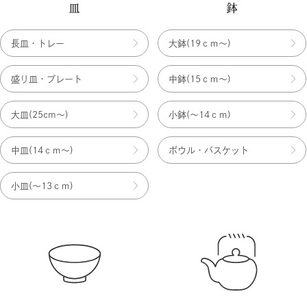
皿
鉢
長皿・トレー
大鉢(19ｃｍ〜)
盛り皿・プレート
中鉢(15ｃｍ〜)
大皿(25cm〜)
小鉢(〜14ｃｍ)
中皿(14ｃｍ〜)
ボウル・バスケット
小皿(〜13ｃｍ)