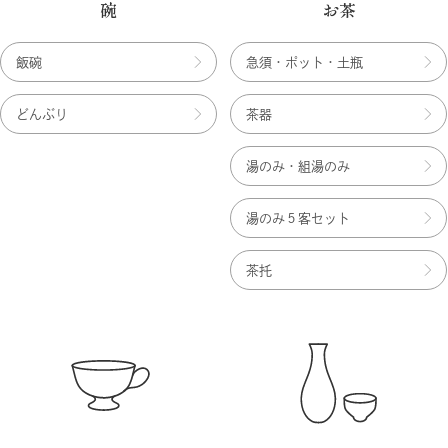
碗
お茶
飯碗
急須・ポット・土瓶
どんぶり
茶器
湯のみ・組湯のみ
湯のみ５客セット
茶托