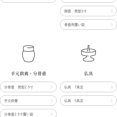
御壺 筒型3寸
骨壺用覆い袋
手元供養・分骨壺
仏具
分骨壺 筒型2.5寸
仏具 7具足
手元供養
仏具 5具足
分骨壺2.5寸覆い袋