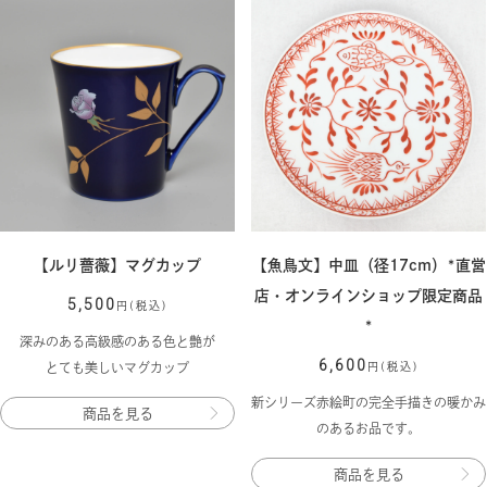
【ルリ薔薇】マグカップ
【魚鳥文】中皿（径17cm）*直営
店・オンラインショップ限定商品
5,500
円(税込)
*
深みのある高級感のある色と艶が
6,600
とても美しいマグカップ
円(税込)
新シリーズ赤絵町の完全手描きの暖かみ
商品を見る
のあるお品です。
商品を見る