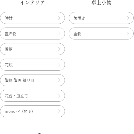
インテリア
卓上小物
時計
箸置き
置き物
蓋物
香炉
花瓶
陶額 陶画 飾り皿
花台・皿立て
mono-P（照明）