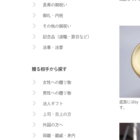
長寿の御祝い
御礼・内祝
その他の御祝い
記念品（退職・節目など）
法事・法要
贈る相手から探す
女性への贈り物
男性への贈り物
底面にはby 
法人ギフト
す。
上司・目上の方
外国の方へ
両親・親戚・身内