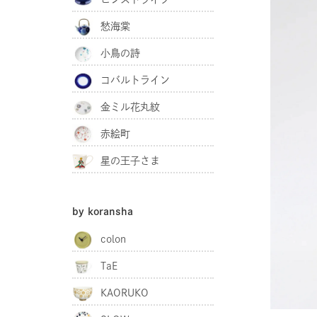
愁海棠
小鳥の詩
コバルトライン
金ミル花丸紋
赤絵町
星の王子さま
by koransha
colon
TaE
KAORUKO