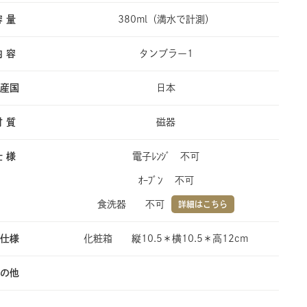
容 量
380ml（満水で計測）
内 容
タンブラー1
産国
日本
材 質
磁器
仕 様
電子ﾚﾝｼﾞ 不可
ｵｰﾌﾞﾝ 不可
食洗器 不可
詳細はこちら
仕様
化粧箱 縦10.5＊横10.5＊高12cm
の他