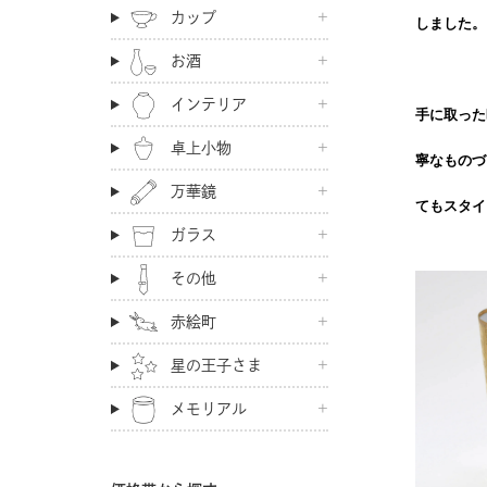
カップ
しました。
お酒
インテリア
手に取った
卓上小物
寧なものづ
万華鏡
てもスタイ
ガラス
その他
赤絵町
星の王子さま
メモリアル