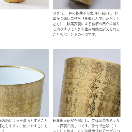
厚さ1mm程の極薄手の素地を使用し、軽
量かつ薄い口当たりを楽しんでいただくと
ともに、釉薬表現による絵柄の凹凸は触り
心地や滑りにくさを生み触感に訴えられる
こともポイントの一つです。
光沢釉による平滑面とすること
釉薬銅板転写を採用し、立体感のあるレリ
落としやすく、使いやすさにも
ーフ表現が美しいです。吹付で金彩（ゴー
ます。
ルド）を施すことで無釉素地部分のざらつ