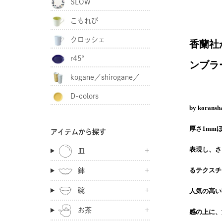
SLOW
こもれび
クロッシェ
香蘭社か
r45°
ンブラ
kogane／shirogane／
D-colors
akagane
by ko
厚さ1mm
アイテムから探す
表現し、さ
皿
るテクスチ
鉢
碗
人気の高い
お茶
感の上に、