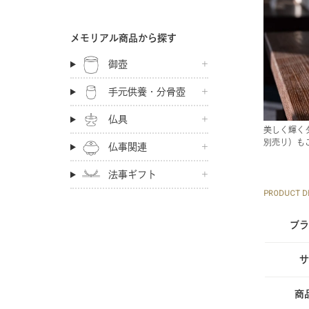
メモリアル商品から探す
御壺
手元供養・分骨壺
仏具
美しく輝く
別売り）も
仏事関連
法事ギフト
PRODUCT DE
ブラ
サ
商