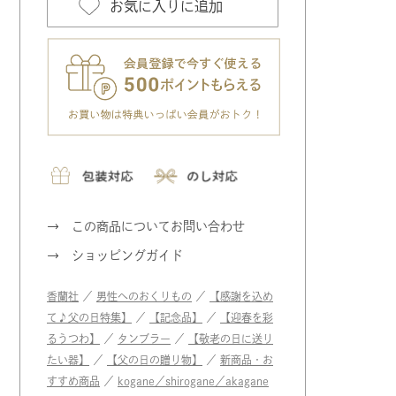
お気に入りに追加
この商品についてお問い合わせ
ショッピングガイド
香蘭社
／
男性へのおくりもの
／
【感謝を込め
て♪父の日特集】
／
【記念品】
／
【迎春を彩
るうつわ】
／
タンブラー
／
【敬老の日に送り
たい器】
／
【父の日の贈り物】
／
新商品・お
すすめ商品
／
kogane／shirogane／akagane