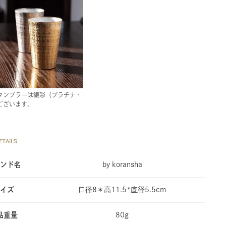
タンブラーは銀彩（プラチナ・
ございます。
TAILS
ンド名
by koransha
イズ
口径8＊高11.5*底径5.5cm
品重量
80g