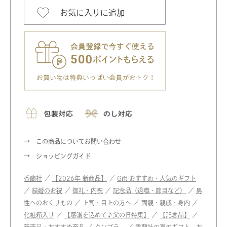
お気に入りに追加
この商品についてお問い合わせ
ショッピングガイド
香蘭社
／
【2026年 新商品】
／
Gift おすすめ・人気のギフト
／
結婚のお祝
／
御礼・内祝
／
記念品（退職・節目など）
／
男
性へのおくりもの
／
上司・目上の方へ
／
両親・親戚・身内
／
化粧箱入り
／
【感謝を込めて♪父の日特集】
／
【記念品】
／