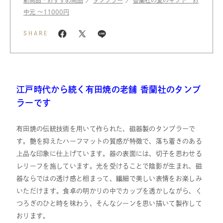
新商品・おすすめ商品
／
タンブラー
／
香蘭社の夏のギフト お
中元 〜11000円
SHARE
江戸時代から続く有田焼の老舗 香蘭社のタンブ
ラーです
有田焼の伝統技術を用いて作られた、磁器製のタンブラーで
す。艶を抑えたハーフマットの質感が特徴で、落ち着きのある
上品な印象に仕上げています。器の表面には、切子を思わせる
レリーフを施しています。光を受けることで陰影が生まれ、磁
器ならではの透け感と相まって、繊細で美しい表情をお楽しみ
いただけます。食卓の明かりの中でカップを透かしながら、く
つろぎのひと時を味わう、そんなシーンを思い描いて製作して
おります。