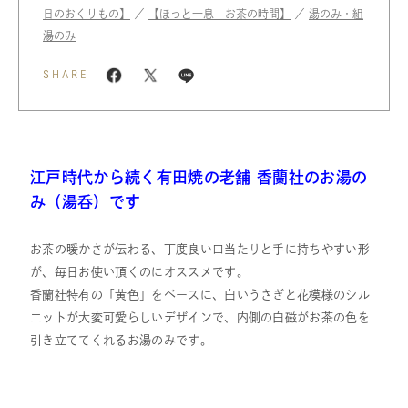
日のおくりもの】
／
【ほっと一息 お茶の時間】
／
湯のみ・組
湯のみ
SHARE
江戸時代から続く有田焼の老舗 香蘭社のお湯の
み（湯呑）です
お茶の暖かさが伝わる、丁度良い口当たりと手に持ちやすい形
が、毎日お使い頂くのにオススメです。
香蘭社特有の「黄色」をベースに、白いうさぎと花模様のシル
エットが大変可愛らしいデザインで、内側の白磁がお茶の色を
引き立ててくれるお湯のみです。