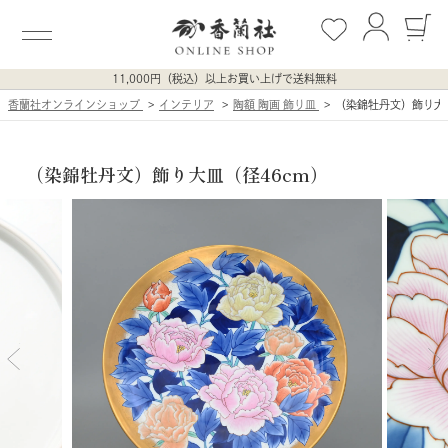
11,000円（税込）以上お買い上げで送料無料
香蘭社オンラインショップ
インテリア
陶額 陶画 飾り皿
（染錦牡丹文）飾り大
（染錦牡丹文）飾り大皿（径46cm）