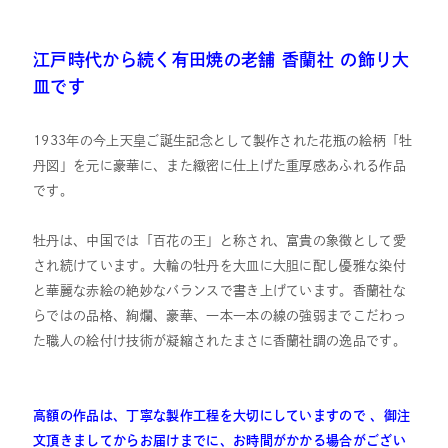
江戸時代から続く有田焼の老舗 香蘭社 の飾り大
皿です
1933年の今上天皇ご誕生記念として製作された花瓶の絵柄「牡
丹図」を元に豪華に、また緻密に仕上げた重厚感あふれる作品
です。
牡丹は、中国では「百花の王」と称され、富貴の象徴として愛
され続けています。大輪の牡丹を大皿に大胆に配し優雅な染付
と華麗な赤絵の絶妙なバランスで書き上げています。香蘭社な
らではの品格、絢爛、豪華、一本一本の線の強弱までこだわっ
た職人の絵付け技術が凝縮されたまさに香蘭社調の逸品です。
高額の作品は、丁寧な製作工程を大切にしていますので 、御注
文頂きましてからお届けまでに、お時間がかかる場合がござい