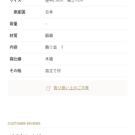
サイズ
径46.5cm 高さ7cm
原産国
日本
容量
-
材質
磁器
内容
飾り皿 1
箱仕様
木箱
その他
皿立て付
取り扱い上のご注意
CUSTOMER REVIEWS