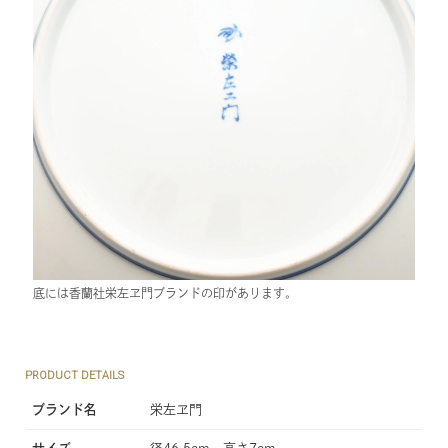
底には香蘭社栄左ヱ門ブランドの印があります。
PRODUCT DETAILS
ブランド名
栄左ヱ門