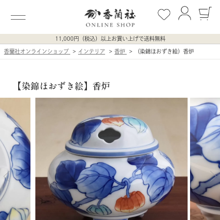
11,000円（税込）以上お買い上げで送料無料
香蘭社オンラインショップ
インテリア
香炉
（染錦ほおずき絵）香炉
【染錦ほおずき絵】香炉