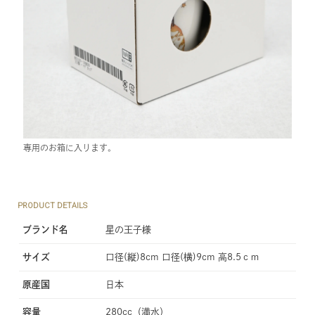
専用のお箱に入ります。
PRODUCT DETAILS
ブランド名
星の王子様
サイズ
口径(縦)8cm 口径(横)9cm 高8.5ｃｍ
原産国
日本
容量
280cc（満水）