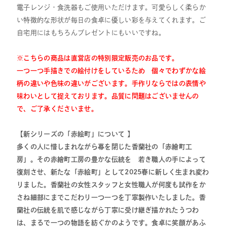
電子レンジ・食洗器もご使用いただけます。可愛らしく柔らか
い特徴的な形状が毎日の食卓に優しい彩を与えてくれます。ご
自宅用にはもちろんプレゼントにもいいですね。
※こちらの商品は直営店の特別限定販売のお品です。
一つ一つ手描きでの絵付けをしているため 個々でわずかな絵
柄の違いや色味の違いがございます。手作りならではの表情や
味わいとして捉えております。品質に問題はございませんの
で、ご了承くださいませ。
【新シリーズの「赤絵町」について 】
多くの人に惜しまれながら幕を閉じた香蘭社の「赤繪町工
房」。その赤繪町工房の豊かな伝統を 若き職人の手によって
復刻させ、新たな「赤絵町」として2025春に新しく生まれ変わ
りました。香蘭社の女性スタッフと女性職人が何度も試作をか
さね細部にまでこだわり一つ一つを丁寧製作いたしました。香
蘭社の伝統を肌で感じながら丁寧に受け継ぎ描かれたうつわ
は、まるで一つの物語を紡ぐかのようです。食卓に笑顔があふ