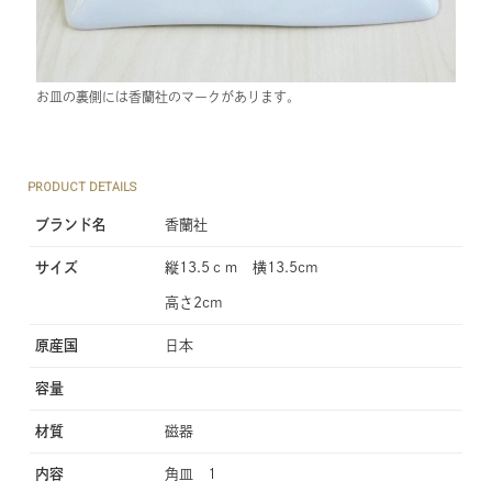
お皿の裏側には香蘭社のマークがあります。
PRODUCT DETAILS
ブランド名
香蘭社
サイズ
縦13.5ｃｍ 横13.5cm
高さ2cm
原産国
日本
容量
材質
磁器
内容
角皿 1