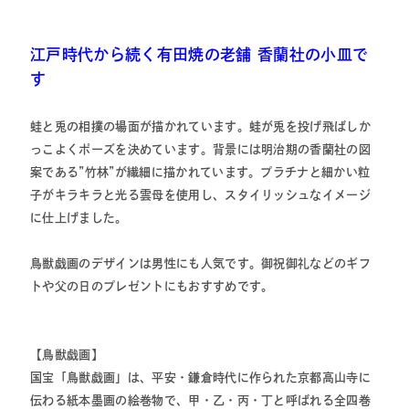
江戸時代から続く有田焼の老舗 香蘭社の小皿で
す
蛙と兎の相撲の場面が描かれています。蛙が兎を投げ飛ばしか
っこよくポーズを決めています。背景には明治期の香蘭社の図
案である”竹林”が繊細に描かれています。プラチナと細かい粒
子がキラキラと光る雲母を使用し、スタイリッシュなイメージ
に仕上げました。
鳥獣戯画のデザインは男性にも人気です。御祝御礼などのギフ
トや父の日のプレゼントにもおすすめです。
【鳥獣戯画】
国宝「鳥獣戯画」は、平安・鎌倉時代に作られた京都高山寺に
伝わる紙本墨画の絵巻物で、甲・乙・丙・丁と呼ばれる全四巻