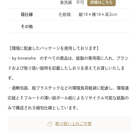
食洗器 不可
詳細はこちら
箱仕様
化粧箱 縦18＊横18＊高3cm
その他
【環境に配慮したパッケージを使用しております】
・by koransha のすべての商品は、紙製の専用箱に入れ、ブラン
ドおよび取り扱い説明を記載したしおりを添えてお渡しいたしま
す。
・過剰包装、脱プラスチックなどの環境負荷軽減に配慮し、環境適
応紙とＥフルートの薄い段ボール紙によるリサイクル可能な紙製の
みで構成される梱包仕様としています。
取り扱い上のご注意