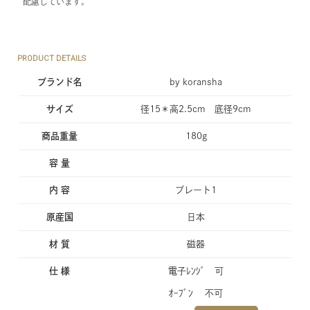
配慮しています。
PRODUCT DETAILS
ブランド名
by koransha
サイズ
径15＊高2.5cm 底径9cm
商品重量
180g
容 量
内 容
プレート1
原産国
日本
材 質
磁器
仕 様
電子ﾚﾝｼﾞ 可
ｵｰﾌﾞﾝ 不可