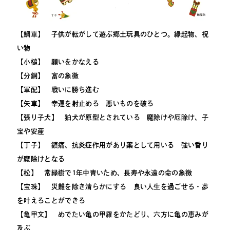
【鯛車】 子供が転がして遊ぶ郷土玩具のひとつ。縁起物、祝
い物
【小槌】 願いをかなえる
【分銅】 富の象徴
【軍配】 戦いに勝ち進む
【矢車】 幸運を射止める 悪いものを破る
【張り子犬】 狛犬が原型とされている 魔除けや厄除け、子
宝や安産
【丁子】 鎮痛、抗炎症作用があり薬として用いる 強い香り
が魔除けとなる
【松】 常緑樹で1年中青いため、長寿や永遠の命の象徴
【宝珠】 災難を除き清らかにする 良い人生を過ごせる・夢
を叶えることができる
【亀甲文】 めでたい亀の甲羅をかたどり、六方に亀の恵みが
及ぶ