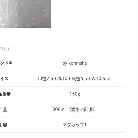
TAILS
ンド名
by koransha
イズ
口径7.5＊高10＊底径6.5＊Ｗ10.5cm
品重量
150g
容 量
300ml （満水で計測）
内 容
マグカップ1