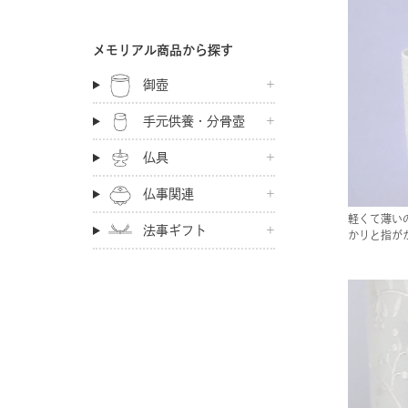
メモリアル商品から探す
御壺
手元供養・分骨壺
仏具
仏事関連
軽くて薄い
法事ギフト
かりと指が