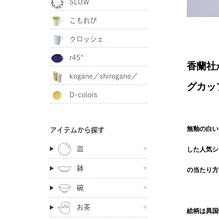
SLOW
こもれび
クロッシェ
r45°
香蘭社か
kogane／shirogane／
グカッ
D-colors
akagane
無釉の白い
アイテムから探す
皿
した人気シ
鉢
の当たり方
碗
お茶
絵柄は異国