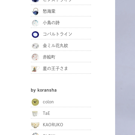
愁海棠
小鳥の詩
コバルトライン
金ミル花丸紋
赤絵町
星の王子さま
by koransha
colon
TaE
KAORUKO