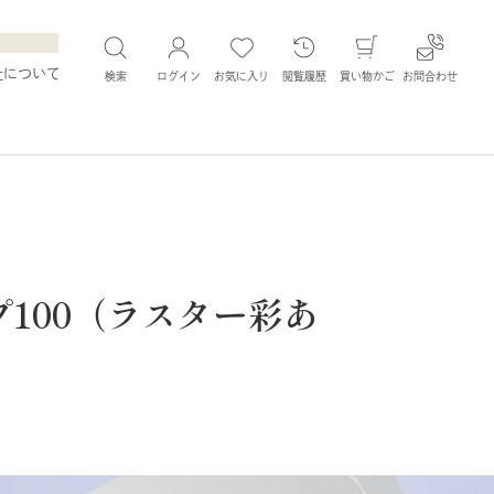
社について
検索
ログイン
お気に入り
閲覧履歴
買い物かご
お問合わせ
プ100（ラスター彩あ