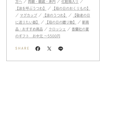
方へ
／
両親・親戚・身内
／
化粧箱入り
／
【涼を呼ぶうつわ】
／
【母の日のおくりもの】
／
マグカップ
／
【涼のうつわ】
／
【敬老の日
に送りたい器】
／
【母の日の贈り物】
／
新商
品・おすすめ商品
／
クロッシェ
／
香蘭社の夏
のギフト お中元 〜5500円
SHARE