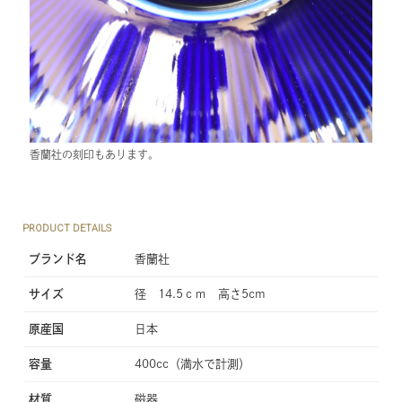
香蘭社の刻印もあります。
PRODUCT DETAILS
ブランド名
香蘭社
サイズ
径 14.5ｃｍ 高さ5cm
原産国
日本
容量
400cc（満水で計測）
材質
磁器