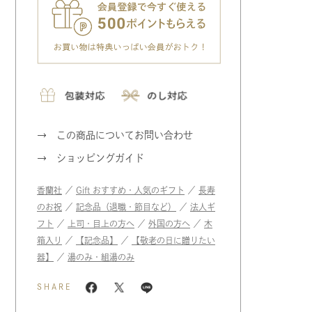
この商品についてお問い合わせ
ショッピングガイド
香蘭社
／
Gift おすすめ・人気のギフト
／
長寿
のお祝
／
記念品（退職・節目など）
／
法人ギ
フト
／
上司・目上の方へ
／
外国の方へ
／
木
箱入り
／
【記念品】
／
【敬老の日に贈りたい
器】
／
湯のみ・組湯のみ
SHARE