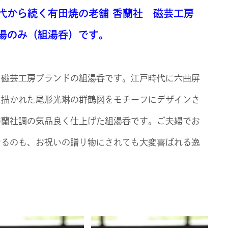
代から続く有田焼の老舗 香蘭社 磁芸工房
湯のみ（組湯呑）です。
 磁芸工房ブランドの組湯呑です。江戸時代に六曲屏
に描かれた尾形光琳の群鶴図をモチーフにデザインさ
香蘭社調の気品良く仕上げた組湯呑です。ご夫婦でお
なるのも、お祝いの贈り物にされても大変喜ばれる逸
。