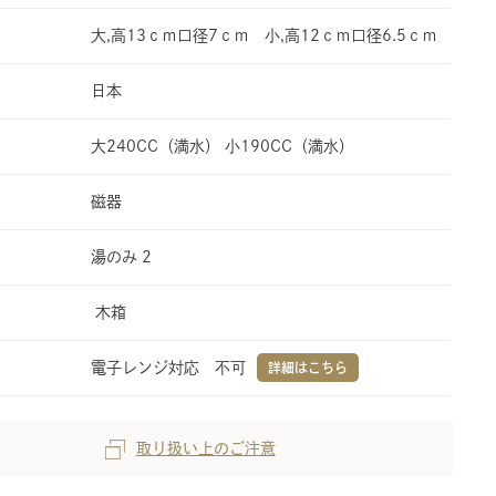
大,高13ｃｍ口径7ｃｍ 小,高12ｃｍ口径6.5ｃｍ
日本
大240CC（満水） 小190CC（満水）
磁器
湯のみ 2
木箱
電子レンジ対応 不可
詳細はこちら
取り扱い上のご注意