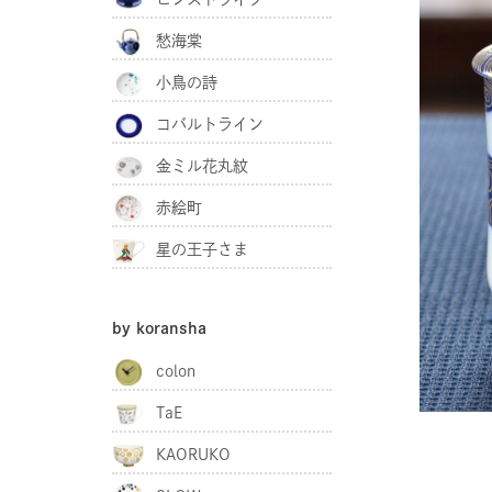
愁海棠
小鳥の詩
コバルトライン
金ミル花丸紋
赤絵町
星の王子さま
by koransha
colon
TaE
KAORUKO