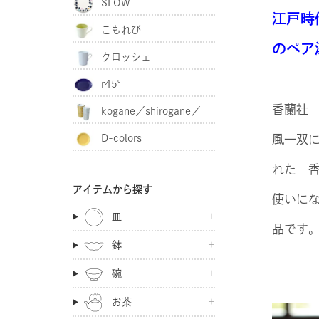
SLOW
江戸時
こもれび
のペア
クロッシェ
r45°
香蘭社
kogane／shirogane／
D-colors
風一双
akagane
れた 
アイテムから探す
使いに
皿
品です
鉢
碗
お茶