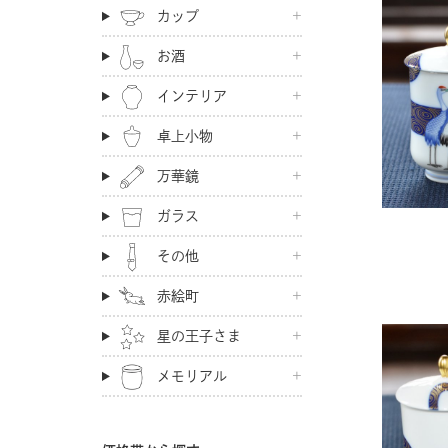
カップ
お酒
インテリア
卓上小物
万華鏡
ガラス
その他
赤絵町
星の王子さま
メモリアル