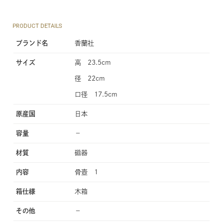
PRODUCT DETAILS
ブランド名
香蘭社
サイズ
高 23.5cm
径 22cm
口径 17.5cm
原産国
日本
容量
−
材質
磁器
内容
骨壺 1
箱仕様
木箱
その他
−