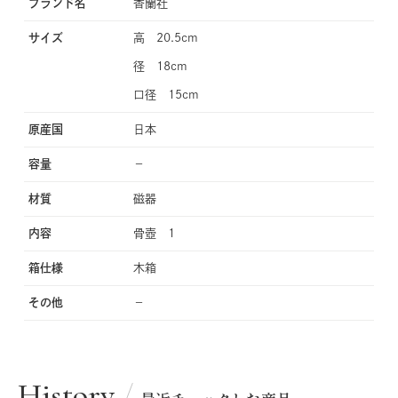
ブランド名
香蘭社
サイズ
高 20.5cm
径 18cm
口径 15cm
原産国
日本
容量
−
材質
磁器
内容
骨壺 1
箱仕様
木箱
その他
−
History