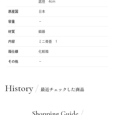
底径 4cm
原産国
日本
容量
−
材質
磁器
内容
ミニ骨壺 1
箱仕様
化粧箱
その他
−
History
最近チェックした商品
Shopping Guide