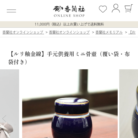
11,000円（税込）以上お買い上げで送料無料
香蘭社オンラインショップ
香蘭社オンラインショップ
香蘭社メモリアル
【お
【ルリ釉金線】手元供養用ミニ骨壺（覆い袋・布
袋付き）