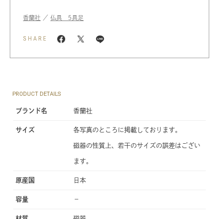
香蘭社
／
仏具 5具足
SHARE
PRODUCT DETAILS
ブランド名
香蘭社
サイズ
各写真のところに掲載しております。
磁器の性質上、若干のサイズの誤差はござい
ます。
原産国
日本
容量
−
材質
磁器