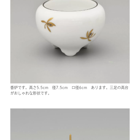
香炉です。高さ5.5cm 径7.5cm 口径6cm あります。三足の高台
がおしゃれな形状です。