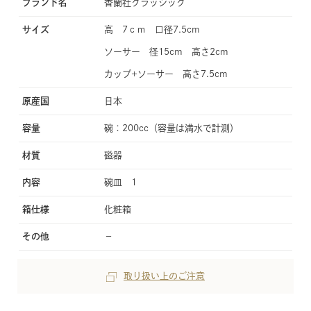
ブランド名
香蘭社クラッシック
サイズ
高 7ｃｍ 口径7.5cm
ソーサー 径15cm 高さ2cm
カップ+ソーサー 高さ7.5cm
原産国
日本
容量
碗：200cc（容量は満水で計測）
材質
磁器
内容
碗皿 1
箱仕様
化粧箱
その他
−
取り扱い上のご注意