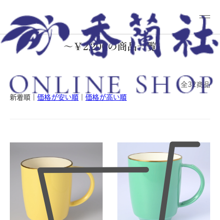
香蘭社ONLINE
香蘭社オンラインショップ
～￥2,200の商品一覧
～￥2,200の商品一覧
全32商品
新着順
｜
価格が安い順
｜
価格が高い順