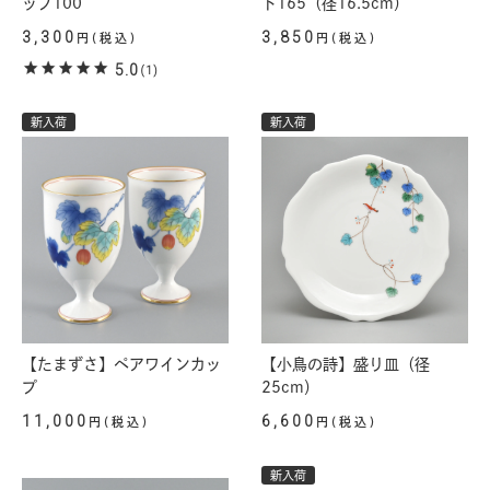
ップ100
ト165（径16.5cm）
3,300
3,850
円(税込)
円(税込)
5.0
(1)
新入荷
新入荷
【たまずさ】ペアワインカッ
【小鳥の詩】盛り皿（径
プ
25cm）
11,000
6,600
円(税込)
円(税込)
新入荷