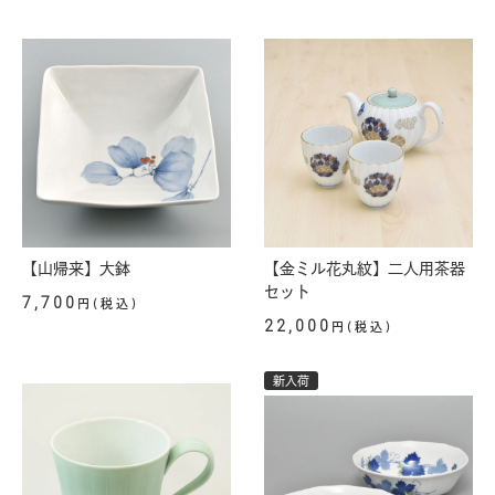
【山帰来】大鉢
【金ミル花丸紋】二人用茶器
セット
7,700
円(税込)
22,000
円(税込)
新入荷