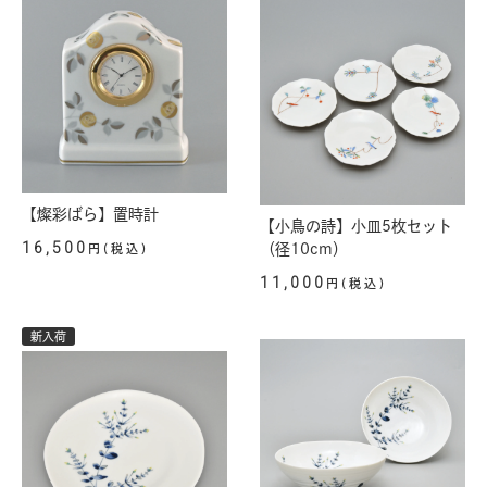
【燦彩ばら】置時計
【小鳥の詩】小皿5枚セット
16,500
（径10cm）
円(税込)
11,000
円(税込)
新入荷