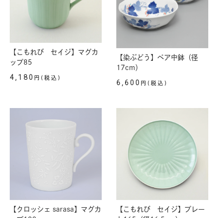
【こもれび セイジ】マグカ
【染ぶどう】ペア中鉢（径
ップ85
17cm）
4,180
円(税込)
6,600
円(税込)
【クロッシェ sarasa】マグカ
【こもれび セイジ】プレー