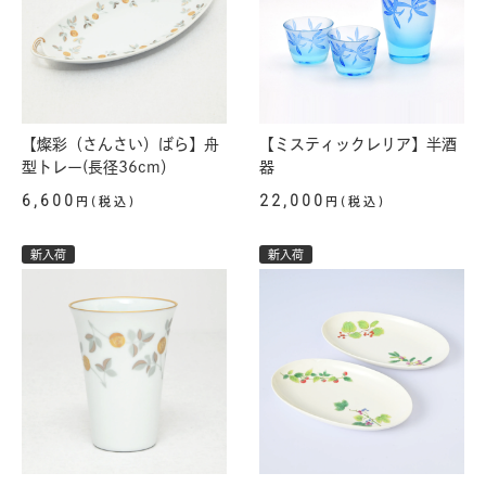
【燦彩（さんさい）ばら】舟
【ミスティックレリア】半酒
型トレー(長径36cm）
器
6,600
22,000
円(税込)
円(税込)
新入荷
新入荷