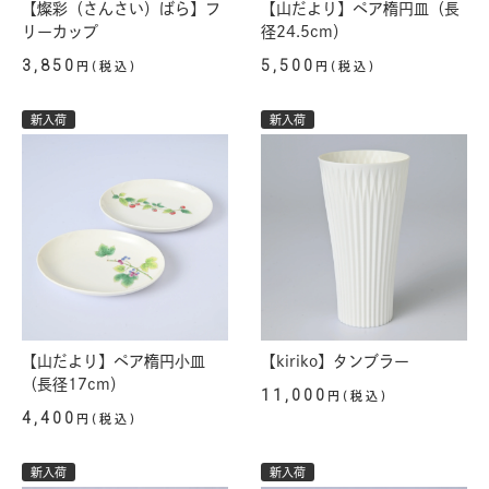
【燦彩（さんさい）ばら】フ
【山だより】ペア楕円皿（長
リーカップ
径24.5cm）
3,850
5,500
円(税込)
円(税込)
新入荷
新入荷
【山だより】ペア楕円小皿
【kiriko】タンブラー
（長径17cm）
11,000
円(税込)
4,400
円(税込)
新入荷
新入荷