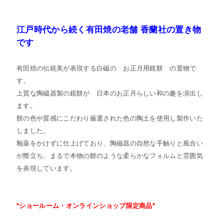
江戸時代から続く有田焼の老舗 香蘭社の置き物
です
有田焼の伝統美が表現する白磁の お正月用鏡餅 の置物で
す。
上質な陶磁器製の鏡餅が 日本のお正月らしい和の趣を演出し
ます。
餅の色や質感にこだわり厳選された色の陶土を使用し製作いた
しました。
釉薬をかけずに仕上げており、陶磁器の自然な手触りと風合い
が際立ち、まるで本物の餅のような柔らかなフォルムと雰囲気
を表現しています。
*ショールーム・オンラインショップ限定商品*