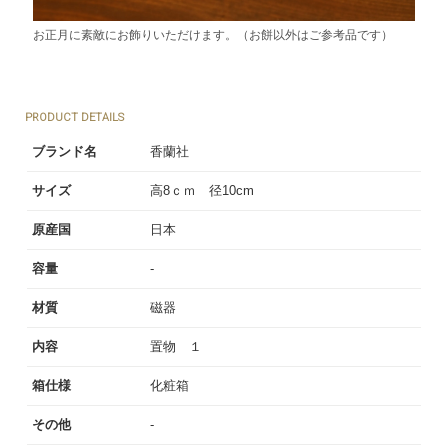
お正月に素敵にお飾りいただけます。（お餅以外はご参考品です）
PRODUCT DETAILS
ブランド名
香蘭社
サイズ
高8ｃｍ 径10cm
原産国
日本
容量
-
材質
磁器
内容
置物 １
箱仕様
化粧箱
その他
-