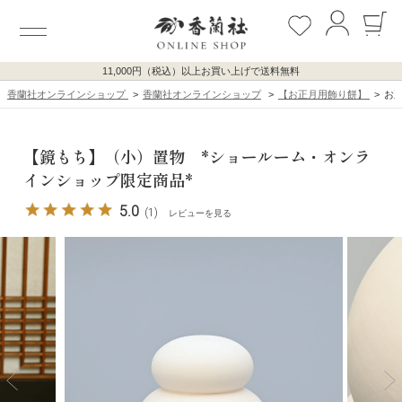
11,000円（税込）以上お買い上げで送料無料
香蘭社オンラインショップ
香蘭社オンラインショップ
【お正月用飾り餅】
お
【鏡もち】（小）置物 *ショールーム・オンラ
インショップ限定商品*
5.0
(1)
レビューを見る