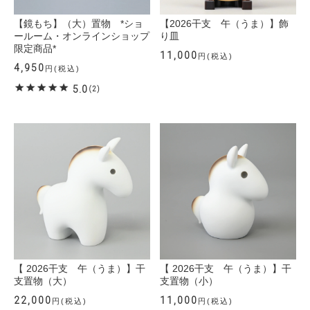
【鏡もち】（大）置物 *ショ
【2026干支 午（うま）】飾
ールーム・オンラインショップ
り皿
限定商品*
11,000
円(税込)
4,950
円(税込)
5.0
(2)
【 2026干支 午（うま）】干
【 2026干支 午（うま）】干
支置物（大）
支置物（小）
22,000
11,000
円(税込)
円(税込)