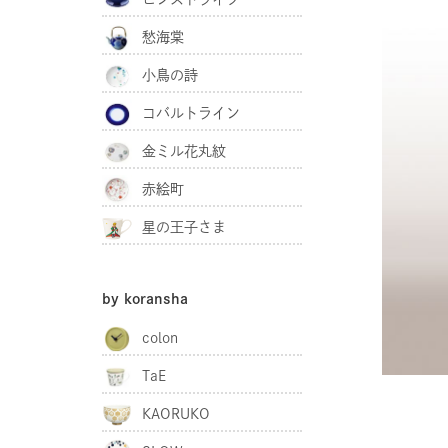
愁海棠
小鳥の詩
コバルトライン
金ミル花丸紋
赤絵町
星の王子さま
by koransha
colon
TaE
KAORUKO