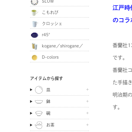
SLOW
江戸時
こもれび
のコラ
クロッシェ
r45°
香蘭社1
kogane／shirogane／
D-colors
です。
akagane
香蘭社
アイテムから探す
た手描
皿
明治期
鉢
す。
碗
お茶