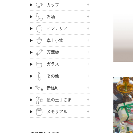
カップ
お酒
インテリア
卓上小物
万華鏡
ガラス
その他
赤絵町
星の王子さま
メモリアル