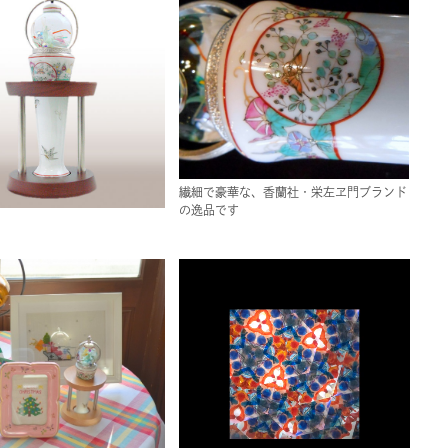
繊細で豪華な、香蘭社・栄左ヱ門ブランド
の逸品です