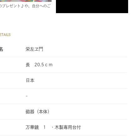
のプレゼント♪や、自分へのご
TAILS
名
栄左ヱ門
長 20.5ｃｍ
日本
-
磁器（本体）
万華鏡 1 ・木製専用台付