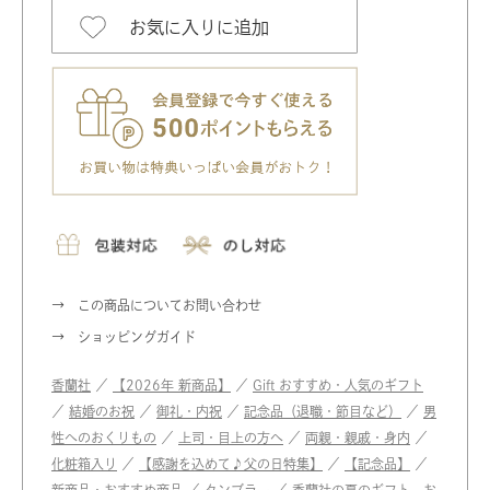
お気に入りに追加
この商品についてお問い合わせ
ショッピングガイド
香蘭社
／
【2026年 新商品】
／
Gift おすすめ・人気のギフト
／
結婚のお祝
／
御礼・内祝
／
記念品（退職・節目など）
／
男
性へのおくりもの
／
上司・目上の方へ
／
両親・親戚・身内
／
化粧箱入り
／
【感謝を込めて♪父の日特集】
／
【記念品】
／