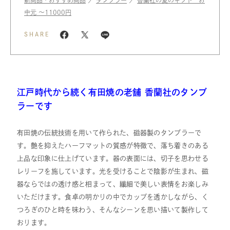
新商品・おすすめ商品
／
タンブラー
／
香蘭社の夏のギフト お
中元 〜11000円
SHARE
江戸時代から続く有田焼の老舗 香蘭社のタンブ
ラーです
有田焼の伝統技術を用いて作られた、磁器製のタンブラーで
す。艶を抑えたハーフマットの質感が特徴で、落ち着きのある
上品な印象に仕上げています。器の表面には、切子を思わせる
レリーフを施しています。光を受けることで陰影が生まれ、磁
器ならではの透け感と相まって、繊細で美しい表情をお楽しみ
いただけます。食卓の明かりの中でカップを透かしながら、く
つろぎのひと時を味わう、そんなシーンを思い描いて製作して
おります。