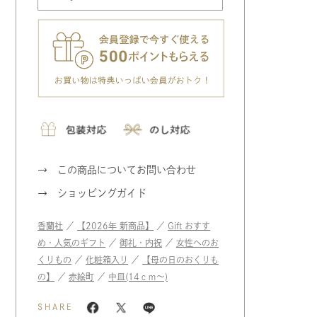
この商品についてお問い合わせ
ショッピングガイド
香蘭社
／
【2026年 新商品】
／
Gift おすす
め・人気のギフト
／
御礼・内祝
／
女性へのお
くりもの
／
化粧箱入り
／
【母の日のおくりも
の】
／
赤絵町
／
中皿(14ｃｍ〜)
SHARE