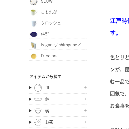
SLOW
こもれび
江戸時
クロッシェ
す。
r45°
kogane／shirogane／
D-colors
akagane
色とり
ンが、
アイテムから探す
む一品
皿
囲気で
鉢
お食事
碗
お茶