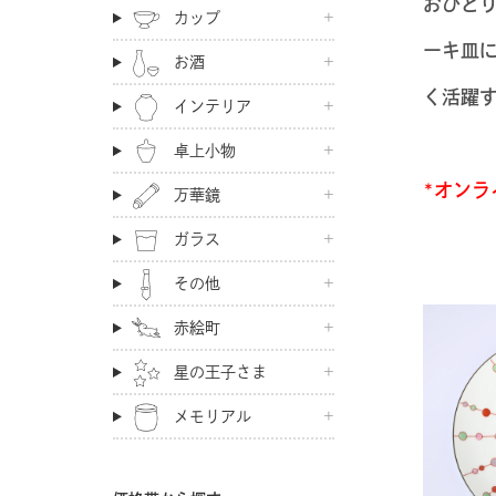
おひと
カップ
ーキ皿
お酒
く活躍
インテリア
卓上小物
*オンラ
万華鏡
ガラス
その他
赤絵町
星の王子さま
メモリアル