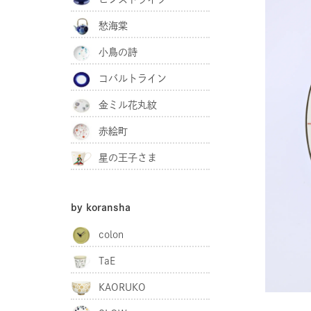
愁海棠
小鳥の詩
コバルトライン
金ミル花丸紋
赤絵町
星の王子さま
by koransha
colon
TaE
KAORUKO