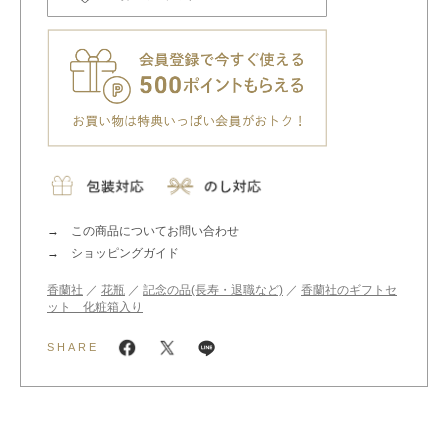
この商品についてお問い合わせ
ショッピングガイド
香蘭社
／
花瓶
／
記念の品(長寿・退職など)
／
香蘭社のギフトセ
ット 化粧箱入り
SHARE