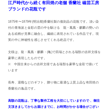
江戸時代から続く有田焼の老舗 香蘭社 磁芸工房
ブランドの花瓶です
1875年〜1879年(明治期)香蘭社製の復刻品の花瓶です。淡い染
付の青海波と金彩の雲の中を駆ける 龍・鳳凰・麒麟の勢いの
ある絵柄が見事に融合し、繊細に表現されている作品です。現
実の中に神秘性を感じさせてくれる絶品です。
文様は、龍・鳳凰・麒麟・(亀)で四瑞とされる瑞獣の吉祥文様を
豪華に表現したものです。
※ 中国古来からの吉祥文様である瑞獣を豪華な金彩で描いて
います
長寿、退職などのギフト、贈り物に最適な上質上品な有田焼の
香蘭社の逸品です。
高額の花瓶は、丁寧な製作工程を大切にしていますので 、御注
文頂きましてからお届けまでに、お時間がかかる場合がござい