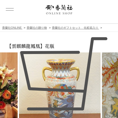
香蘭社ONLINE
香蘭社の贈り物
香蘭社のギフトセット 化粧箱入り
【雲麒麟龍鳳凰】花瓶