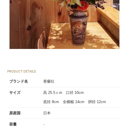
PRODUCT DETAILS
ブランド名
香蘭社
サイズ
高 25.5ｃm 口径 10cm
底径 8cm 全横幅 14cm 胴径 12cm
原産国
日本
容量
-